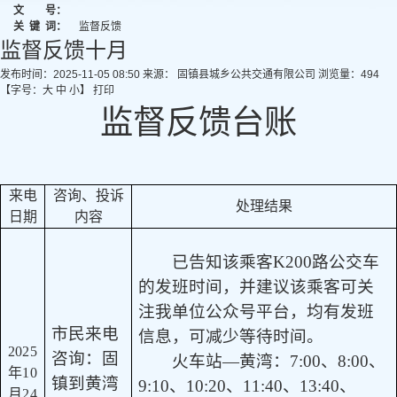
文 号：
关
键
词：
监督反馈
监督反馈十月
发布时间：2025-11-05 08:50
来源： 固镇县城乡公共交通有限公司
浏览量：
494
【字号：
大
中
小
】
打印
监督反馈台账
来电
咨询、投诉
处理结果
日期
内容
已告知该乘客
K200路公交车
的发班时间，并建议该乘客可关
注我单位公众号平台，均有发班
市民来电
信息，可减少等待时间。
2025
咨询：固
火车站
—黄湾：
7:00
、
8:00
、
年10
镇到黄湾
9:10
、
10:20
、
11:40
、
13:40
、
月24