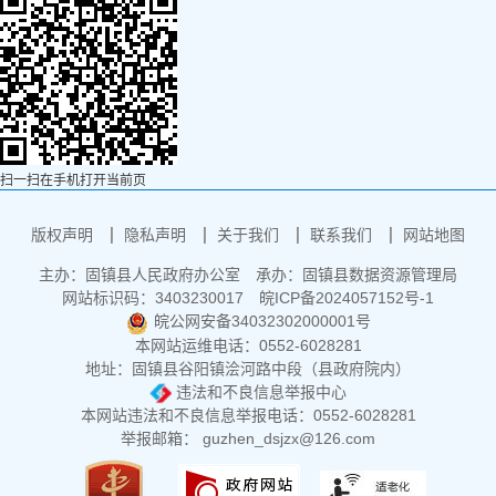
扫一扫在手机打开当前页
版权声明
隐私声明
关于我们
联系我们
网站地图
主办：固镇县人民政府办公室
承办：固镇县数据资源管理局
网站标识码：3403230017
皖ICP备2024057152号-1
皖公网安备34032302000001号
本网站运维电话：0552-6028281
地址：固镇县谷阳镇浍河路中段（县政府院内）
违法和不良信息举报中心
本网站违法和不良信息举报电话：0552-6028281
举报邮箱： guzhen_dsjzx@126.com