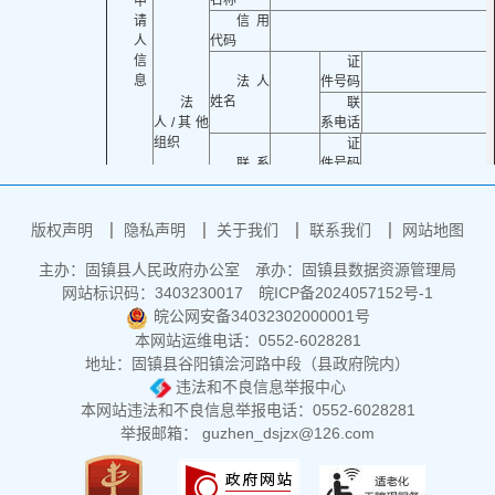
名称
申
请
信用
人
代码
信
证
息
法人
件号码
姓名
法
联
人/其他
系电话
组织
证
联系
件号码
人姓名
联
系电话
邮寄
邮政
版权声明
隐私声明
关于我们
联系我们
网站地图
地址
编码
电子
主办：固镇县人民政府办公室
承办：固镇县数据资源管理局
邮箱
网站标识码：3403230017
皖ICP备2024057152号-1
受理机关名称
皖公网安备34032302000001号
申请人签名或者盖章
本网站运维电话：0552-6028281
申请时间
地址：固镇县谷阳镇浍河路中段（县政府院内）
所需信息
违法和不良信息举报中心
内容描述
本网站违法和不良信息举报电话：0552-6028281
所需信息的指定提供方式
获取信息的方式（可
所
（可多选）
多选）
举报邮箱： guzhen_dsjzx@126.com
需
□纸质
□邮寄
信
□电子稿
□电子邮件
息
□光盘
□传真