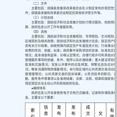
（二）文件
主要包括：固镇县发展和改革委员会名义制定发布的规范性文
件；固镇县发展和改革委员会制定的其他非涉密文件等。
（三）计划总结
主要包括：国民经济和社会发展计划执行情况报告、财政预决
算、政府信息公开工作年度报告等。
（四）其他
主要包括：国民经济和社会发展规划、专项规划、空间规划、
区域规划及相关政策；国民经济和社会发展统计信息；固定资产投
资有关方针政策，财政预算内固定资产年度投资计划；行政事业性
收费的项目、依据、标准；政府集中采购项目的目录、标准及实施
情况；成本调查和监审、价格认定情况；办理行政许可和其他对外
管理服务事项的依据、条件、程序以及办理结果；重大建设项目的
批准和实施情况；突发公共事件的应急预案、预警信息及应对情
况；粮食流通和物资储备情况；本行政区域内公共资源交易活动监
督管理情况；公共资源交易的投诉结果；公务员招考的职位、名
额、报考条件等事项以及录用结果；法律、法规、规章和国家有关
规定规定应当主动公开的其他政府信息。
●编排体系
政府信息公开目录使用电子文档方式编排、记录和存储各类信
息，主要含以下要素：
信
发
发
成
索
有
息
布
布
文
文
引
效