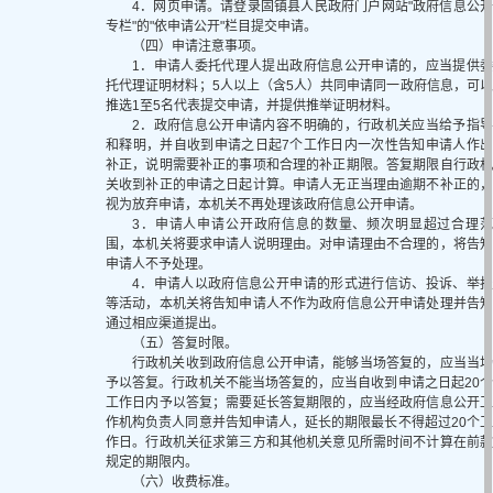
4．网页申请。请登录固镇县人民政府门户网站"政府信息公开
专栏"的"依申请公开"栏目提交申请。
（四）申请注意事项。
1．申请人委托代理人提出政府信息公开申请的，应当提供委
托代理证明材料；5人以上（含5人）共同申请同一政府信息，可以
推选1至5名代表提交申请，并提供推举证明材料。
2．政府信息公开申请内容不明确的，行政机关应当给予指导
和释明，并自收到申请之日起7个工作日内一次性告知申请人作出
补正，说明需要补正的事项和合理的补正期限。答复期限自行政机
关收到补正的申请之日起计算。申请人无正当理由逾期不补正的，
视为放弃申请，本机关不再处理该政府信息公开申请。
3．申请人申请公开政府信息的数量、频次明显超过合理范
围，本机关将要求申请人说明理由。对申请理由不合理的，将告知
申请人不予处理。
4．申请人以政府信息公开申请的形式进行信访、投诉、举报
等活动，本机关将告知申请人不作为政府信息公开申请处理并告知
通过相应渠道提出。
（五）答复时限。
行政机关收到政府信息公开申请，能够当场答复的，应当当场
予以答复。行政机关不能当场答复的，应当自收到申请之日起20个
工作日内予以答复；需要延长答复期限的，应当经政府信息公开工
作机构负责人同意并告知申请人，延长的期限最长不得超过20个工
作日。行政机关征求第三方和其他机关意见所需时间不计算在前款
规定的期限内。
（六）收费标准。