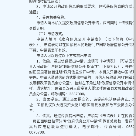
的其他特征性描述；
3．申请公开的政府信息的形式要求，包括获取信息的方式、
途径；
4．受理机关名称。
申请人向本机关提交政府信息公开申请，应当同时上传或提供
身份证明。
（三）申请方式。
申请人填写《政府信息公开申请表》（以下简称《申请
表》），申请表可以在固镇县人民政府门户网站政府信息公开专栏
下载，申请表复印有效。
申请人可以通过以下方式提出申请：
1．信函。通过信函提出申请，应填写《申请表》（可从固镇
县人民政府门户网站"政府信息公开-指南"栏目下载打印），并在信
封正面显著位置注明"政府信息公开申请"，本机关只接收中国邮政
寄件。申请人通过信函方式提出申请的，收信人名称请注明"固镇县
发展和改革委员会办公室"，信封左下角注明"政府信息公开申请"字
样。通信地址：固镇县汉兴大道投资大厦10楼固镇县发展和改革委
员会办公室，邮政编码：2337000。
2．当面提交。通过当面提交的，请提前电话联系确认。地
址：固镇县汉兴大道投资大厦10楼固镇县发展和改革委员会办公
室。
3．传真。通过传真提出申请，应填写《申请表》并在传真第
一页正面明显位置注明"政府信息公开申请"和传真总页数，发送传
真后应电话联系进行确认。电子邮件：传真号码：0552-
6075700。