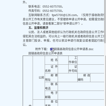
外。
联系电话：0552-6075700。
传真号码：0552-6075700。
互联网联系方式：fgw5700@126.com。（仅用于接收政府信
息公开工作有关意见建议，不受理依申请公开申请。如需提交政府
信息公开申请，请查看第二部分“依申请公开”）。
五、监督和救济
公民、法人或者其他组织认为行政机关在政府信息公开工作中
侵犯其合法权益的，可以向上一级行政机关或者政府信息公开工作
主管部门投诉、举报，也可以依法申请行政复议或者提起行政诉
讼。
附件下载：
固镇县政府信息公开申请表.doc
固镇县政府信息公开申请表
工
姓 名
作单位
证件
证
名称
件号码
邮寄
邮政
公民
地址
编码
联系
电话
电子
邮箱
单位