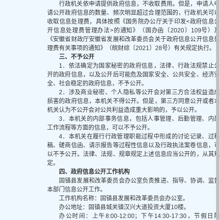
行政机关依申请提供政府信息，不收取费用。但是，申请人申
请公开政府信息的数量、频次明显超过合理范围的，行政机关可以
收取信息处理费，具体按照《国务院办公厅关于印发<政府信息公
开信息处理费管理办法>的通知》（国办函〔2020〕109号）及
《
安徽省财政厅安徽省发展和改革委员会关于政府信息公开信息
理费有关事项的通知
》（皖财综〔2021〕28号）有关规定执行。
三、不予公开
1．依法确定为国家秘密的政府信息，法律、行政法规禁止公
开的政府信息，以及公开后可能危及国家安全、公共安全、经济安
全、社会稳定的政府信息，不予公开。
2．涉及商业秘密、个人隐私等公开会对第三方合法权益造成
损害的政府信息，本机关不得公开。但是，第三方同意公开或者本
机关认为不公开会对公共利益造成重大影响的，予以公开。
3．本机关的内部事务信息，包括人事管理、后勤管理、内部
工作流程等方面的信息，可以不予公开。
4．本机关在履行行政管理职能过程中形成的讨论记录、过程
稿、磋商信函、请示报告等过程性信息以及行政执法案卷信息，可
以不予公开。法律、法规、规章规定上述信息应当公开的，从其规
定。
四、政府信息公开工作机构
固镇县发展和改革委员会办公室负责推进、指导、协调、监督
本部门信息公开工作。
工作机构名称：固镇县发展和改革委员会办公室。
办公地址：固镇县城关镇汉兴大道投资大厦10楼。
办公时间：上午8:00-12:00；下午14:30-17:30，节假日除