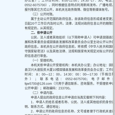
办公室）；工作日时间：8:00-12:00，14:30 -17：30；电话：
0552-6075700），同时根据信息特点利用新闻发布、广播电视、
报刊等其它方式公开，本机关无政务微博、微信等新媒体账号。
（三）公开时限。
属于主动公开范围的政府信息，自该政府信息形成或者变更之
日起20个工作日内及时公开。法律、法规对政府信息公开的期限另
有规定的，从其规定。
二、依申请公开
公民、法人或者其他组织（以下简称申请人）可申请固镇县发
展和改革委员会或固镇县发展和改革委员会办公室主动公开以外的
政府信息。本机关在公开政府信息前，将依照《中华人民共和国保
守国家秘密法》以及其他法律、法规和国家有关规定对拟公开的政
府信息进行审查。
（一）受理机构。
本机关依申请公开受理机构：本机关办公室；办公地址：固镇
县汉兴大道投资大厦10楼固镇县发展和改革委员会办公室；工作日
时间： 8：00—12：00，14:30：00：00—17:30（节假日除
外）；联系电话：0552-6075700；电子邮件：
fgw5700@126.com（只用于通信联系、咨询服务，不受理依申请
公开申请）；邮政编码：233700。
（二）申请内容。
申请人提出的政府信息公开申请应当真实载明下列内容：
1．申请人的姓名或者名称、公民、法人或其他组织的身份证
明、联系方式、通信地址；
2．申请公开的政府信息的名称、文号或者便于行政机关查询