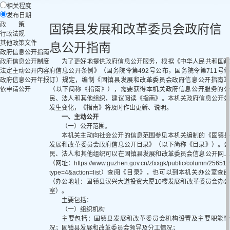
相关程度
发布日期
政 策
固镇县发展和改革委员会政府信
行政法规
其他政策文件
息公开指南
政府信息公开指南
政府信息公开制度
为了更好地提供政府信息公开服务，根据《中华人民共和国政
法定主动公开内容
府信息公开条例》（国务院令第492号公布，国务院令第711号修
政府信息公开年报
订）规定，编制《固镇县发展和改革委员会政府信息公开指南》
依申请公开
（以下简称《指南》），需要获得本机关政府信息公开服务的公
民、法人和其他组织，建议阅读《指南》。本机关政府信息公开如
发生变化，《指南》将及时作出更新、说明。
一、主动公开
（一）公开范围。
本机关主动向社会公开的信息范围参见本机关编制的《固镇县
发展和改革委员会政府信息公开目录》（以下简称《目录》）。公
民、法人和其他组织可以在固镇县发展和改革委员会信息公开网上
（网址：https://www.guzhen.gov.cn/zfxxgk/public/column/25651?
type=4&action=list）查阅《目录》，也可以到本机关办公室查阅
（办公地址：固镇县汉兴大道投资大厦10楼发展和改革委员会办公
室）。
主要包括：
（一）组织机构
主要包括：固镇县发展和改革委员会机构设置及主要职能情
况；固镇县发展和改革委员会领导及分工情况；