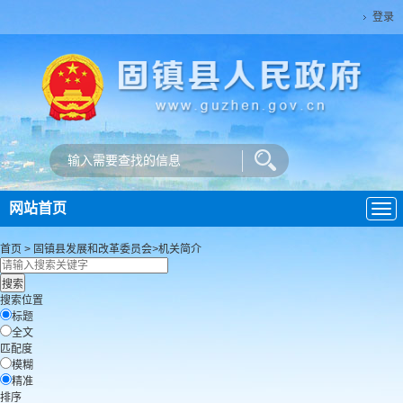
登录
网站首页
导
航
首页
>
固镇县发展和改革委员会
>
机关简介
搜索位置
标题
全文
匹配度
模糊
精准
排序