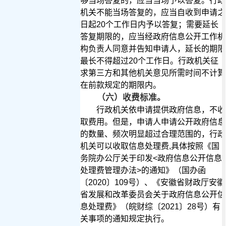
够当场答复的，应当当场予以答复。行政
机关不能当场答复的，应当自收到申请之
日起
20
个工作日内予以答复；需要延长
答复期限的，应当经政府信息公开工作机
构负责人同意并告知申请人，延长的期限
最长不得超过
20
个工作日。行政机关征
求第三方和其他机关意见所需时间不计算
在前款规定的期限内。
（六）收费标准。
行政机关依申请提供政府信息，不收
取费用。但是，申请人申请公开政府信息
的数量、频次明显超过合理范围的，行政
机关可以收取信息处理费
,
具体按照《国
务院办公厅关于印发
<
政府信息公开信息
处理费管理办法
>
的通知》（国办函
〔
2020
〕
109
号）、《安徽省财政厅安徽
省发展和改革委员会关于政府信息公开信
息处理费》（皖财综〔
2021
〕
28
号）有
关事项的通知规定执行。