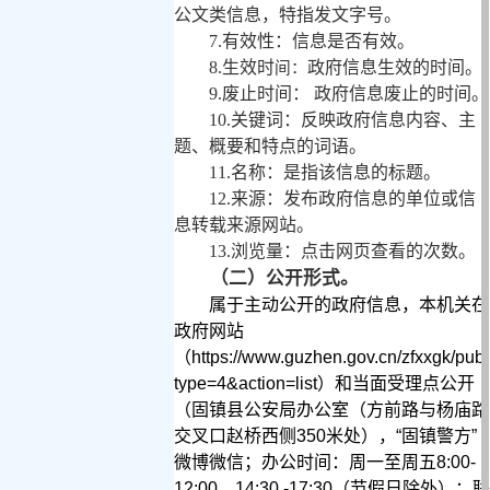
公文类信息，特指发文字号。
7.
有效性：信息是否有效。
8.
生效时
政府信息生效的时间。
间：
9.
废止时间： 政府信息废止的时间。
10.
关键词：反映政府信息内容、主
题、概要和特点的词语。
11.
名称：是指该信息的标题。
12.
来源：发布政府信息的单位或信
息转载来源网站。
13.
浏览量：点击网页查看的次数。
（二）公开形式。
属于主动公开的政府信息，本机关在
政府网站
（
https://www.guzhen.gov.cn/zfxxgk/pub
type=4&action=list
）和当面受理点公开
（固镇县公安局办公室（方前路与杨庙路
交叉口赵桥西侧
350
米处），“固镇警方”
微博微信；
办公时间：周一至周五
8:00-
12:00
，14
:30 -17:30（节假日除外）
；联