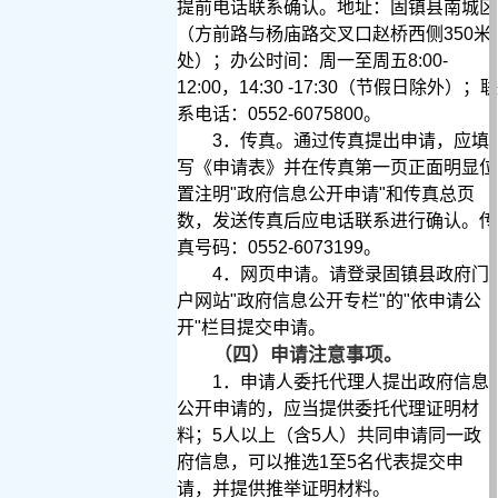
提前电话联系确认。
地址：固镇县南城区
（方前路与杨庙路交叉口赵桥西侧
350
米
处）；办公时间：周一至周五
8:00-
12:00
，14
:30 -17:30（节假日除外）
；联
系电话：
0552-6075800
。
3
．传真。通过传真提出申请，应填
写《申请表》并在传真第一页正面明显位
置注明
"
政府信息公开申请
"
和传真总页
数，发送传真后应电话联系进行确认。
传
真号码：
0552-6073199。
4
．网页申请。请登录固镇县政府门
户网站
"
政府信息公开专栏
"
的
"
依申请公
开
"
栏目提交申请。
（四）申请注意事项。
1
．申请人委托代理人提出政府信息
公开申请的，应当提供委托代理证明材
料；
5
人以上（含
5
人）共同申请同一政
府信息，可以推选
1
至
5
名代表提交申
请，并提供推举证明材料。