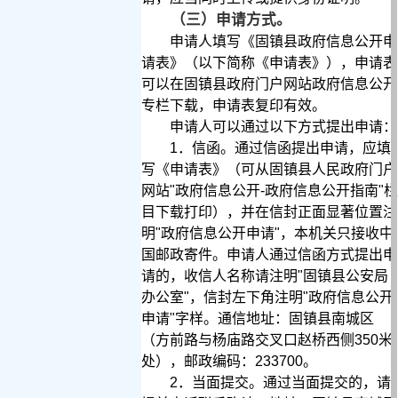
（三）申请方式。
申请人填写《固镇县政府信息公开申
请表》（以下简称《申请表》），申请表
可以在固镇县政府门户网站政府信息公开
专栏下载，申请表复印有效。
申请人可以通过以下方式提出申请：
1
．信函。通过信函提出申请，应填
写《申请表》（可从固镇县人民政府门户
网站
"
政府信息公开
-
政府信息公开指南
"
栏
目下载打印），并在信封正面显著位置注
明
"
政府信息公开申请
"
，本机关只接收中
国邮政寄件。申请人通过信函方式提出申
请的，收信人名称请注明
"
固镇县公安局
办公室
"
，信封左下角注明
"
政府信息公开
申请
"
字样。通信地址：固镇县南城区
（方前路与杨庙路交叉口赵桥西侧
350
米
处），邮政编码：
233700
。
2
．当面提交。通过当面提交的，请