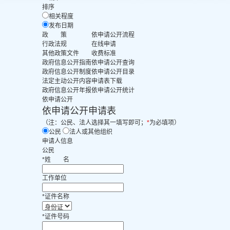
排序
相关程度
发布日期
政 策
依申请公开流程
行政法规
在线申请
其他政策文件
收费标准
政府信息公开指南
依申请公开查询
政府信息公开制度
依申请公开目录
法定主动公开内容
申请表下载
政府信息公开年报
依申请公开统计
依申请公开
依申请公开申请表
（注：公民、法人选择其一填写即可；
*
为必填项）
公民
法人或其他组织
申请人信息
公民
*
姓
名
工作单位
*
证件名称
*
证件号码