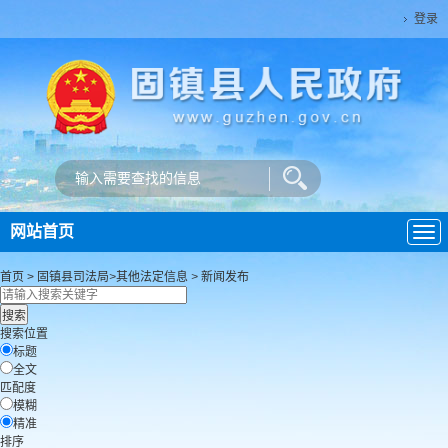
登录
网站首页
导
航
首页
>
固镇县司法局
>
其他法定信息
>
新闻发布
搜索位置
标题
全文
匹配度
模糊
精准
排序