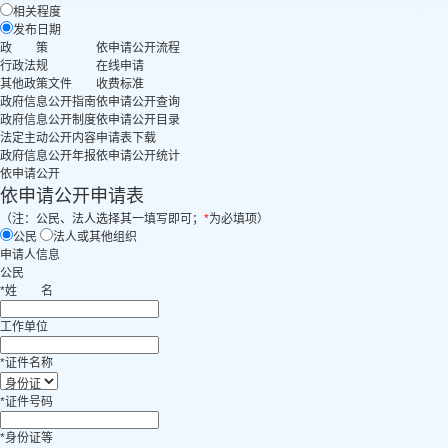
相关程度
发布日期
政 策
依申请公开流程
行政法规
在线申请
其他政策文件
收费标准
政府信息公开指南
依申请公开查询
政府信息公开制度
依申请公开目录
法定主动公开内容
申请表下载
政府信息公开年报
依申请公开统计
依申请公开
依申请公开申请表
（注：公民、法人选择其一填写即可；
*
为必填项）
公民
法人或其他组织
申请人信息
公民
*
姓
名
工作单位
*
证件名称
*
证件号码
*
身份证等