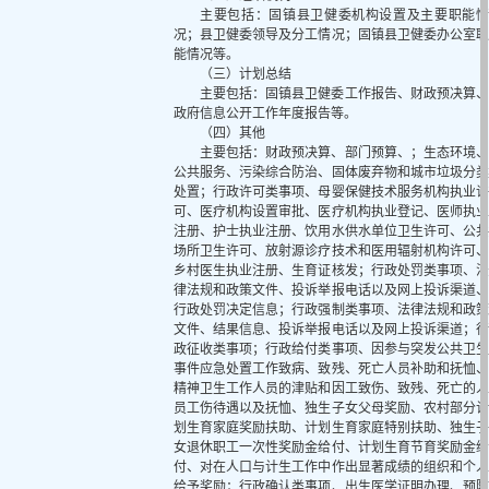
主要包括：固镇县卫健委机构设置及主要职能情
况；县卫健委领导及分工情况；固镇县卫健委办公室职
能情况等。
（三）计划总结
主要包括：固镇县卫健委工作报告、财政预决算、
政府信息公开工作年度报告等。
（四）其他
主要包括：财政预决算、部门预算、；生态环境、
公共服务、污染综合防治、固体废弃物和城市垃圾分类
处置；行政许可类事项、母婴保健技术服务机构执业许
可、医疗机构设置审批、医疗机构执业登记、医师执业
注册、护士执业注册、饮用水供水单位卫生许可、公共
场所卫生许可、放射源诊疗技术和医用辐射机构许可、
乡村医生执业注册、生育证核发；行政处罚类事项、法
律法规和政策文件、投诉举报电话以及网上投诉渠道、
行政处罚决定信息；行政强制类事项、法律法规和政策
文件、结果信息、投诉举报电话以及网上投诉渠道；行
政征收类事项；行政给付类事项、因参与突发公共卫生
事件应急处置工作致病、致残、死亡人员补助和抚恤、
精神卫生工作人员的津贴和因工致伤、致残、死亡的人
员工伤待遇以及抚恤、独生子女父母奖励、农村部分计
划生育家庭奖励扶助、计划生育家庭特别扶助、独生子
女退休职工一次性奖励金给付、计划生育节育奖励金给
付、对在人口与计生工作中作出显著成绩的组织和个人
给予奖励；行政确认类事项、出生医学证明办理、预防