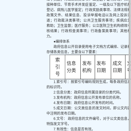
接种单位、节育手术并发症鉴定、一级及以下医疗机构
登记、病残儿医学鉴定；行政奖励类事项、法律法规和
政策文件、结果信息、投诉举报电话以及网上投诉渠
道；行政裁决类事项；公共卫生服务事项；疾病应急
救助；卫生监督；医疗服务；公立医院卫生机构绩效考
核结果；行政检查类事项；行政备案类事项；其他权
力。
●编排体系
政府信息公开目录使用电子文档方式编排、记录和
存储各类信息，主要含以下要素：
索
信息
发布
发布
成文
引
分类
机构
日期
日期
号
1.索引号：按索引号编码规则生成，每条政府信息
的标识符。
2.信息分类：政府信息所属目录的分类代码。
3.发布机构：政府信息公开发布单位的名称。
4.发布日期：政府信息公开发布的时间。
5.成文日期：公文类信息的发文时间，即公文内容
中注明的发布日期。
6.文号： 政府信息的文件编号，对于公文类信息，
特指发文字号。
7.有效性：信息是否有效。