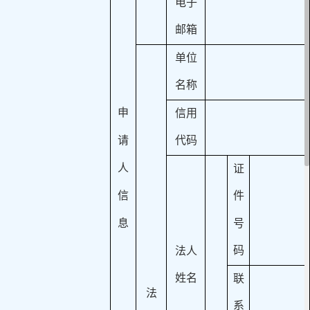
电子
邮箱
单位
名称
申
信用
请
代码
人
证
信
件
息
号
码
法人
姓名
联
法
系