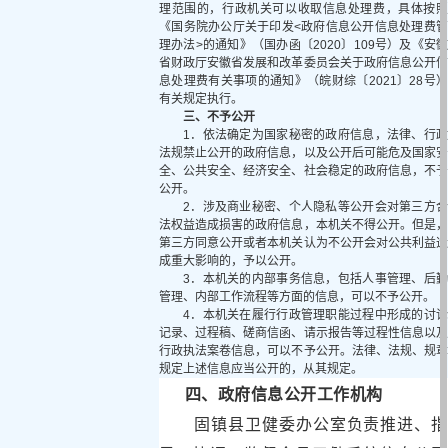
理范围的，行政机关可以收取信息处理费，具体按照
《国务院办公厅关于印发<政府信息公开信息处理费管
理办法>的通知》（国办函〔2020〕109号）及《
安
省财政厅安徽省发展和改革委员会关于政府信息公开信
息处理费有关事项的通知
》（皖财综〔2021〕28号
有关规定执行。
三、不予公开
1．依法确定为国家秘密的政府信息，法律、行政
法规禁止公开的政府信息，以及公开后可能危及国家安
全、公共安全、经济安全、社会稳定的政府信息，不予
公开。
2．涉及商业秘密、个人隐私等公开会对第三方合
法权益造成损害的政府信息，本机关不得公开。但是，
第三方同意公开或者本机关认为不公开会对公共利益造
成重大影响的，予以公开。
3．本机关的内部事务信息，包括人事管理、后勤
管理、内部工作流程等方面的信息，可以不予公开。
4．本机关在履行行政管理职能过程中形成的讨论
记录、过程稿、磋商信函、请示报告等过程性信息以及
行政执法案卷信息，可以不予公开。法律、法规、规章
规定上述信息应当公开的，从其规定。
四、政府信息公开工作机构
固镇县卫健委办公室负责推进、指