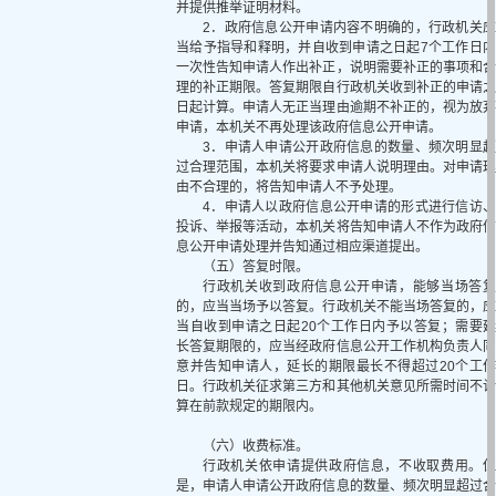
并提供推举证明材料。
2．政府信息公开申请内容不明确的，行政机关应
当给予指导和释明，并自收到申请之日起7个工作日内
一次性告知申请人作出补正，说明需要补正的事项和合
理的补正期限。答复期限自行政机关收到补正的申请之
日起计算。申请人无正当理由逾期不补正的，视为放弃
申请，本机关不再处理该政府信息公开申请。
3．申请人申请公开政府信息的数量、频次明显超
过合理范围，本机关将要求申请人说明理由。对申请理
由不合理的，将告知申请人不予处理。
4．申请人以政府信息公开申请的形式进行信访、
投诉、举报等活动，本机关将告知申请人不作为政府信
息公开申请处理并告知通过相应渠道提出。
（五）答复时限。
行政机关收到政府信息公开申请，能够当场答复
的，应当当场予以答复。行政机关不能当场答复的，应
当自收到申请之日起20个工作日内予以答复；需要延
长答复期限的，应当经政府信息公开工作机构负责人同
意并告知申请人，延长的期限最长不得超过20个工作
日。行政机关征求第三方和其他机关意见所需时间不计
算在前款规定的期限内。
（六）收费标准。
行政机关依申请提供政府信息，不收取费用。但
是，申请人申请公开政府信息的数量、频次明显超过合