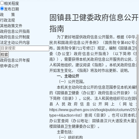
相关程度
发布日期
政 策
固镇县卫健委政府信息公开
行政法规
其他政策文件
指南
政府信息公开指南
政府信息公开制度
为了更好地提供政府信息公开服务，根据《中华人
法定主动公开内容
民共和国政府信息公开条例》（国务院令第492号公
布，国务院令第711号修订）规定，编制《固镇县卫健
委（办公室）政府信息公开指南》（以下简称《指
南》），需要获得本机关政府信息公开服务的公民、法
政府信息公开年报
人和其他组织，建议阅读《指南》。本机关政府信息公
依申请公开
开如发生变化，《指南》将及时作出更新、说明。
一、主动公开
（一）公开范围。
本机关主动向社会公开的信息范围参见本机关编制
的《固镇县卫健委（办公室）政府信息公开目录》（以
下简称《目录》）。公民、法人和其他组织可以在固镇
县人民政府信息公开网上（网址：
https://www.guzhen.gov.cn/zfxxgk/public/column/257
type=4&action=list）查阅《目录》，也可以到本机关
办公室查阅（办公地址：固镇县汉兴大道投资大厦13
楼固镇县卫生健康委办公室）。
主要包括：
（一）组织机构