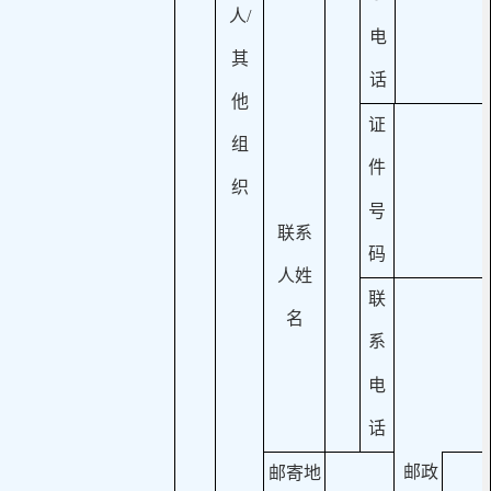
人
/
电
其
话
他
证
组
件
织
号
联系
码
人姓
联
名
系
电
话
邮政
邮寄地