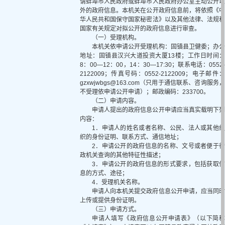
请蚌埠市人民政府或蚌埠市人民政府办公室主动公开以
外的政府信息。本机关在公开政府信息前，将依照《中
华人民共和国保守国家秘密法》以及其他法律、法规和
国家有关规定对拟公开的政府信息进行审查。
（一）受理机构。
本机关依申请公开受理机构：固镇县卫健委；办公
地址：固镇县汉兴大道投资大厦13楼；工作日时间：
8：00—12：00，14：30—17:30；联系电话：0552-
2122009；传真号码：0552-2122009；电子邮件：
gzxwjwbgs@163.com（只用于通信联系、咨询服务，
不受理依申请公开申请）；邮政编码：233700。
（二）申请内容。
申请人提出的政府信息公开申请应当真实载明下列
内容：
1．申请人的姓名或者名称、公民、法人或其他组
织的身份证明、联系方式、通信地址；
2．申请公开的政府信息的名称、文号或者便于行
政机关查询的其他特征性描述；
3．申请公开的政府信息的形式要求，包括获取信
息的方式、途径；
4．受理机关名称。
申请人向本机关提交政府信息公开申请，应当同时
上传或提供身份证明。
（三）申请方式。
申请人填写《政府信息公开申请表》（以下简称