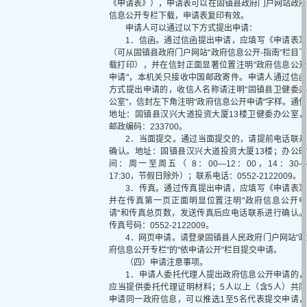
《申请表》），申请表可以在固镇县政府门户网站政府
信息公开专栏下载，申请表复印有效。
申请人可以通过以下方式提出申请：
1．信函。通过信函提出申请，应填写《申请表》
（可从固镇县政府门户网站"政府信息公开-指南"栏目下
载打印），并在信封正面显著位置注明"政府信息公开
申请"，本机关只接收中国邮政寄件。申请人通过信函
方式提出申请的，收信人名称请注明"固镇县卫健委办
公室"，信封左下角注明"政府信息公开申请"字样。通信
地址：固镇县汉兴大道投资大厦13楼卫健委办公室，
邮政编码：233700。
2．当面提交。通过当面提交的，请提前电话联系
确认。地址：固镇县汉兴大道投资大厦13楼；办公时
间：周一至周五（ 8：00—12：00，14：30—
17:30，节假日除外）；联系电话：0552-2122009。
3．传真。通过传真提出申请，应填写《申请表》
并在传真第一页正面明显位置注明"政府信息公开申
请"和传真总页数，发送传真后应电话联系进行确认。
传真号码：0552-2122009。
4．网页申请。请登录固镇县人民政府门户网站"政
府信息公开专栏"的"依申请公开"栏目提交申请。
（四）申请注意事项。
1．申请人委托代理人提出政府信息公开申请的，
应当提供委托代理证明材料；5人以上（含5人）共同
申请同一政府信息，可以推选1至5名代表提交申请，