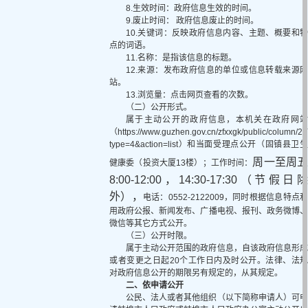
8.生效时间：政府信息生效的时间。
9.废止时间： 政府信息废止的时间。
10.关键词：反映政府信息内容、主题、概要和特
点的词语。
11.名称：是指该信息的标题。
12.来源：发布政府信息的单位或信息转载来源网
站。
13.浏览量：点击网页查看的次数。
（二）公开形式。
属于主动公开的政府信息，本机关在政府网站
（https://www.guzhen.gov.cn/zfxxgk/public/column/2
type=4&action=list）和当面受理点公开（固镇县卫生
周一至周
健康委（投资大厦13楼）；工作时间：
8:00-12:00，14:30-17:30（节假日除
外），
电话：0552-2122009，同时根据信息特点利
用政府公报、新闻发布、广播电视、报刊、政务微博、
微信等其它方式公开。
（三）公开时限。
属于主动公开范围的政府信息，自该政府信息形成
或者变更之日起20个工作日内及时公开。法律、法规
对政府信息公开的期限另有规定的，从其规定。
二、依申请公开
公民、法人或者其他组织（以下简称申请人）可申