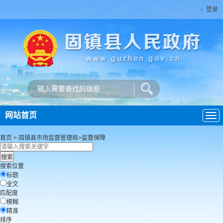
登录
网站首页
导
航
首页
>
固镇县市场监督管理局
>
监督保障
搜索位置
标题
全文
匹配度
模糊
精准
排序