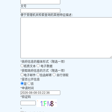
文号
便于受理机关检索查询的其他特征描述：
*
政府信息的载体形式（限选一项）
纸质文本
电子数据
*
获取政府信息的方式（限选一项）
电子邮件
信函邮寄
自行领取
*
是否公开信息
是
否
*
申请时间
*
验证码
*