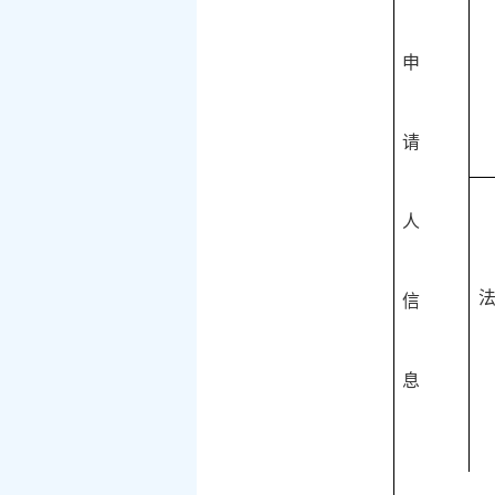
申
请
人
法
信
息