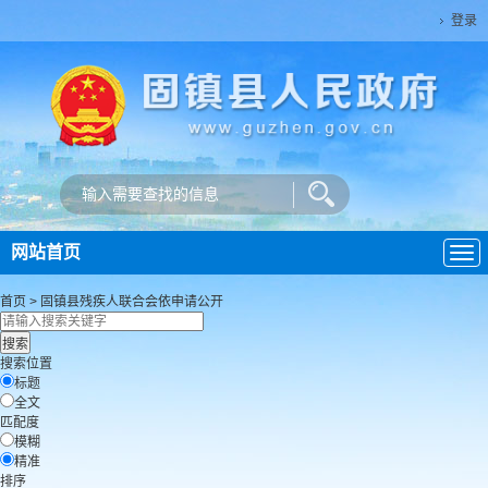
登录
网站首页
导
航
首页
>
固镇县残疾人联合会
依申请公开
搜索位置
标题
全文
匹配度
模糊
精准
排序