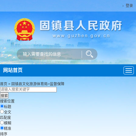
登录
网站首页
导
航
首页
>
固镇县文化旅游体育局
>
监督保障
搜索位置
标题
全文
匹配度
模糊
精准
排序