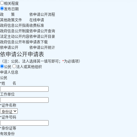
相关程度
发布日期
政 策
依申请公开流程
其他政策文件
在线申请
政府信息公开指南
收费标准
政府信息公开制度
依申请公开查询
法定主动公开内容
依申请公开目录
政府信息公开年报
申请表下载
依申请公开
依申请公开统计
依申请公开申请表
（注：公民、法人选择其一填写即可；
*
为必填项）
公民
法人或其他组织
申请人信息
公民
*
姓
名
工作单位
*
证件名称
*
证件号码
*
身份证等
有效身份