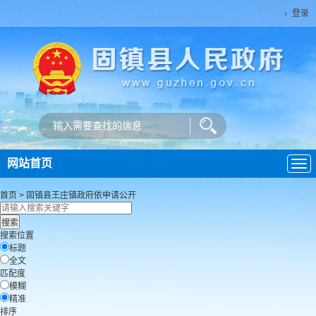
登录
网站首页
导
航
首页
>
固镇县王庄镇政府
依申请公开
搜索位置
标题
全文
匹配度
模糊
精准
排序