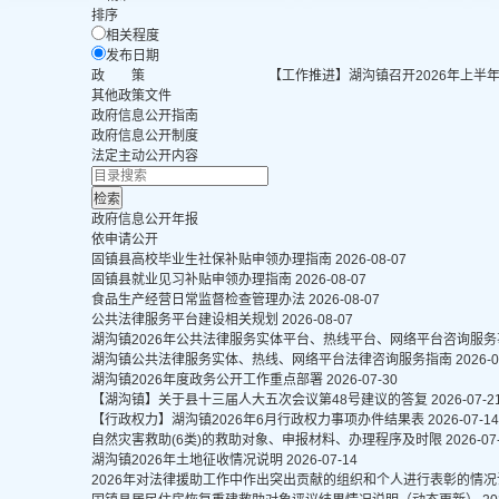
排序
相关程度
发布日期
政 策
【工作推进】湖沟镇召开2026年上半
其他政策文件
政府信息公开指南
政府信息公开制度
法定主动公开内容
政府信息公开年报
依申请公开
固镇县高校毕业生社保补贴申领办理指南
2026-08-07
固镇县就业见习补贴申领办理指南
2026-08-07
食品生产经营日常监督检查管理办法
2026-08-07
公共法律服务平台建设相关规划
2026-08-07
湖沟镇2026年公共法律服务实体平台、热线平台、网络平台咨询服
湖沟镇公共法律服务实体、热线、网络平台法律咨询服务指南
2026-0
湖沟镇2026年度政务公开工作重点部署
2026-07-30
【湖沟镇】关于县十三届人大五次会议第48号建议的答复
2026-07-2
【行政权力】湖沟镇2026年6月行政权力事项办件结果表
2026-07-14
自然灾害救助(6类)的救助对象、申报材料、办理程序及时限
2026-07
湖沟镇2026年土地征收情况说明
2026-07-14
2026年对法律援助工作中作出突出贡献的组织和个人进行表彰的情