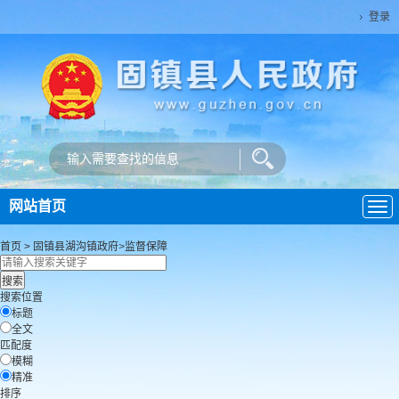
登录
网站首页
导
航
首页
>
固镇县湖沟镇政府
>
监督保障
搜索位置
标题
全文
匹配度
模糊
精准
排序