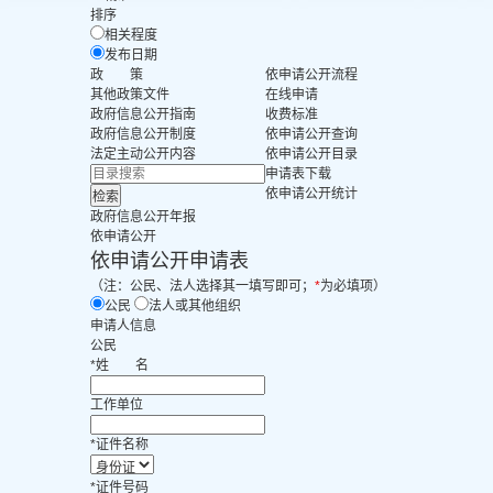
排序
相关程度
发布日期
政 策
依申请公开流程
其他政策文件
在线申请
政府信息公开指南
收费标准
政府信息公开制度
依申请公开查询
法定主动公开内容
依申请公开目录
申请表下载
依申请公开统计
政府信息公开年报
依申请公开
依申请公开申请表
（注：公民、法人选择其一填写即可；
*
为必填项）
公民
法人或其他组织
申请人信息
公民
*
姓
名
工作单位
*
证件名称
*
证件号码