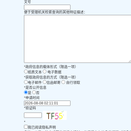
文号
便于受理机关检索查询的其他特征描述：
*
政府信息的载体形式（限选一项）
纸质文本
电子数据
*
获取政府信息的方式（限选一项）
电子邮件
信函邮寄
自行领取
*
是否公开信息
是
否
*
申请时间
*
验证码
*
我已阅读隐私声明