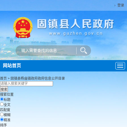
登录
网站首页
导
航
首页
>
固镇县杨庙镇政府
政府信息公开目录
搜索位置
标题
全文
匹配度
模糊
精准
排序