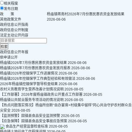
相关程度
发布日期
政 策
杨庙镇蒋南村2026年7月份惠民惠农资金发放结果
其他政策文件
2026-08-06
政府信息公开指南
政府信息公开制度
法定主动公开内容
政府信息公开年报
依申请公开
杨庙镇2026年7月份惠民惠农资金发放结果
2026-08-06
杨庙镇2026年7月份惠民惠农资金发放月报表
2026-08-06
杨庙镇2026年控辍保学工作进展情况
2026-08-06
杨庙镇2026年控辍保学工作典型经验和有效做法
2026-08-06
2026年杨庙镇控辍保学督导检查结果
2026-08-06
农村义务教育学生营养改善计划情况说明
2026-08-05
【工作部署】2026年度杨庙镇政务公开重点工作部署
2026-08-05
杨庙镇公共就业服务专项活动的情况说明
2026-08-05
【热点问题落实情况】杨庙所创新“自办宴席+村级集中留样”同心共治守护农村群众舌
尖安全
2026-08-05
【监测预警】固镇县食品安全监测预警
2026-08-05
【应急保障】固镇县食品安全事故应急预案
2026-08-05
食品生产经营监督检查标准
2026-08-05
杨庙镇土地征收工作程序说明
2026-08-05