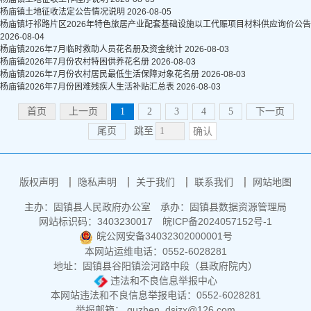
杨庙镇土地征收法定公告情况说明
2026-08-05
杨庙镇圩祁路片区2026年特色旅居产业配套基础设施以工代赈项目材料供应询价公告
2026-08-04
杨庙镇2026年7月临时救助人员花名册及资金统计
2026-08-03
杨庙镇2026年7月份农村特困供养花名册
2026-08-03
杨庙镇2026年7月份农村居民最低生活保障对象花名册
2026-08-03
杨庙镇2026年7月份困难残疾人生活补贴汇总表
2026-08-03
首页
上一页
1
2
3
4
5
下一页
尾页
跳至
确认
版权声明
隐私声明
关于我们
联系我们
网站地图
主办：固镇县人民政府办公室
承办：固镇县数据资源管理局
网站标识码：3403230017
皖ICP备2024057152号-1
皖公网安备34032302000001号
本网站运维电话：0552-6028281
地址：固镇县谷阳镇浍河路中段（县政府院内）
违法和不良信息举报中心
本网站违法和不良信息举报电话：0552-6028281
举报邮箱： guzhen_dsjzx@126.com