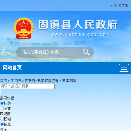
注册登录
网站首页
导
航
首页
>
固镇县人民政府
>
政策解读咨询
>
政策图解
搜索位置
标题
全文
匹配度
模糊
精准
排序