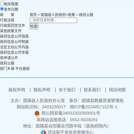
相关程度
发布日期
政 策
首页
>
固镇县人民政府
>
政策
>
政府公报
行政法规
行政规范性文件
其他政策文件
政府信息公开指南
政府信息公开制度
法定主动公开内容
政府信息公开年报
依申请公开
政府公报
部门乡镇 平台链接
版权声明
隐私声明
关于我们
联系我们
网站地图
主办：固镇县人民政府办公室
承办：固镇县数据资源管理局
网站标识码：3403230017
皖ICP备2024057152号-1
皖公网安备34032302000001号
本网站运维电话：0552-6028281
地址：固镇县谷阳镇浍河路中段（县政府院内）
违法和不良信息举报中心