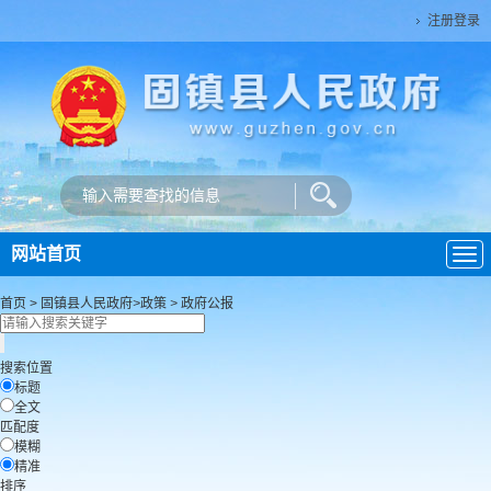
注册登录
网站首页
导
航
首页
>
固镇县人民政府
>
政策
>
政府公报
搜索位置
标题
全文
匹配度
模糊
精准
排序