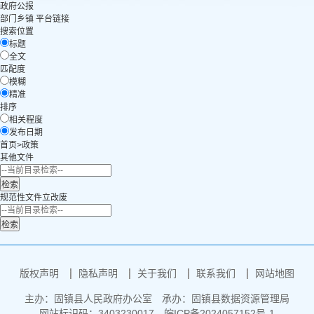
政府公报
部门乡镇 平台链接
搜索位置
标题
全文
匹配度
模糊
精准
排序
相关程度
发布日期
首页>政策
其他文件
规范性文件立改废
版权声明
隐私声明
关于我们
联系我们
网站地图
主办：固镇县人民政府办公室
承办：固镇县数据资源管理局
网站标识码：3403230017
皖ICP备2024057152号-1