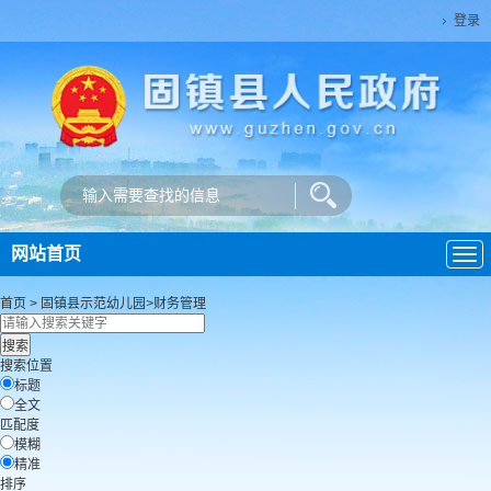
登录
网站首页
导
航
首页
>
固镇县示范幼儿园
>
财务管理
搜索位置
标题
全文
匹配度
模糊
精准
排序