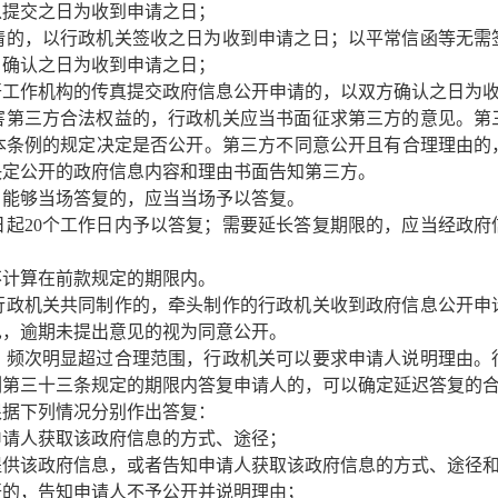
以提交之日为收到申请之日；
请的，以行政机关签收之日为收到申请之日；以平常信函等无需
，确认之日为收到申请之日；
开工作机构的传真提交政府信息公开申请的，以双方确认之日为
第三方合法权益的，行政机关应当书面征求第三方的意见。第三
本条例的规定决定是否公开。第三方不同意公开且有合理理由的
决定公开的政府信息内容和理由书面告知第三方。
能够当场答复的，应当当场予以答复。
日起20个工作日内予以答复；需要延长答复期限的，应当经政府
不计算在前款规定的期限内。
政机关共同制作的，牵头制作的行政机关收到政府信息公开申
见，逾期未提出意见的视为同意公开。
频次明显超过合理范围，行政机关可以要求申请人说明理由。
例第三十三条规定的期限内答复申请人的，可以确定延迟答复的
据下列情况分别作出答复：
申请人获取该政府信息的方式、途径；
提供该政府信息，或者告知申请人获取该政府信息的方式、途径
开的，告知申请人不予公开并说明理由；