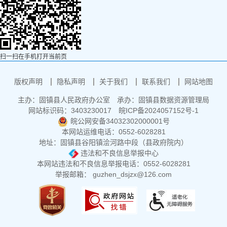
扫一扫在手机打开当前页
版权声明
隐私声明
关于我们
联系我们
网站地图
主办：固镇县人民政府办公室
承办：固镇县数据资源管理局
网站标识码：3403230017
皖ICP备2024057152号-1
皖公网安备34032302000001号
本网站运维电话：0552-6028281
地址：固镇县谷阳镇浍河路中段（县政府院内）
违法和不良信息举报中心
本网站违法和不良信息举报电话：0552-6028281
举报邮箱： guzhen_dsjzx@126.com