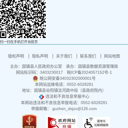
扫一扫在手机打开当前页
版权声明
隐私声明
关于我们
联系我们
网站地图
主办：固镇县人民政府办公室
承办：固镇县数据资源管理局
网站标识码：3403230017
皖ICP备2024057152号-1
皖公网安备34032302000001号
本网站运维电话：0552-6028281
地址：固镇县谷阳镇浍河路中段（县政府院内）
违法和不良信息举报中心
本网站违法和不良信息举报电话：0552-6028281
举报邮箱： guzhen_dsjzx@126.com