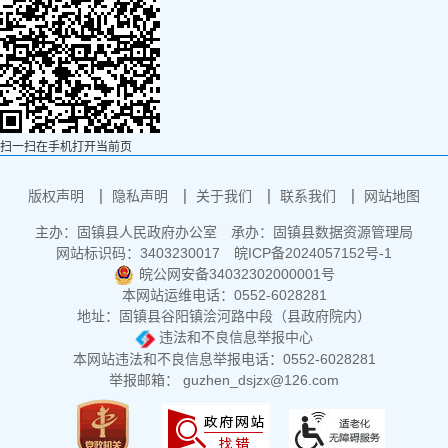
扫一扫在手机打开当前页
版权声明
隐私声明
关于我们
联系我们
网站地图
主办：固镇县人民政府办公室
承办：固镇县数据资源管理局
网站标识码：3403230017
皖ICP备2024057152号-1
皖公网安备34032302000001号
本网站运维电话：0552-6028281
地址：固镇县谷阳镇浍河路中段（县政府院内）
违法和不良信息举报中心
本网站违法和不良信息举报电话：0552-6028281
举报邮箱： guzhen_dsjzx@126.com