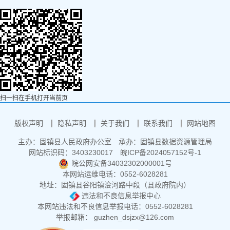
扫一扫在手机打开当前页
版权声明
隐私声明
关于我们
联系我们
网站地图
主办：固镇县人民政府办公室
承办：固镇县数据资源管理局
网站标识码：3403230017
皖ICP备2024057152号-1
皖公网安备34032302000001号
本网站运维电话：0552-6028281
地址：固镇县谷阳镇浍河路中段（县政府院内）
违法和不良信息举报中心
本网站违法和不良信息举报电话：0552-6028281
举报邮箱： guzhen_dsjzx@126.com