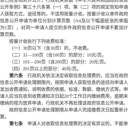
息已经主动对外公开，行政机关依据《中华人民共和国政府信息
公开条例》第三十六条第（一）项、第（二）项的规定告知申请
人获取方式、途径等的，不适用按量计收。按量计收以单件政府
信息公开申请为单位分别计算页数（A4及以下幅面纸张的单面
为1页），对同一申请人提交的多件政府信息公开申请不累加计
算页数。
按量计收执行下列收费标准：
（一）30页以下（含30页）的，不收费。
（二）31—100页（含100页）的部分：10元/页。
（三）101—200页（含200页）的部分：20元/页。
（四）201页以上的部分：40元/页。
第六条
行政机关依法决定收取信息处理费的，应当在政府
信息公开申请处理期限内，按照申请人获取信息的途径向申请人
发出收费通知，说明收费的依据、标准、数额、缴纳方式等。申
请人应当在收到收费通知次日起20个工作日内缴纳费用，逾期未
缴纳的视为放弃申请，行政机关不再处理该政府信息公开申请。
政府信息公开申请处理期限从申请人完成缴费次日起重新计
算。
第七条
申请人对收取信息处理费的决定有异议的，不能单