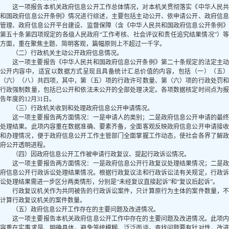
这一项报告本机关政府信息公开工作总体情况，对本机关贯彻落实《中华人民共
和国政府信息公开条例》情况进行综述，主要包括主动公开、依申请公开、政府信息
管理、政府信息公开平台建设、监督保障（含《中华人民共和国政府信息公开条例》
第五十条第四项规定的各级人民政府“工作考核、社会评议和责任追究结果情况”）等
方面，重在聚焦主题、简明客观，篇幅原则上不超过一千字。
（二）行政机关主动公开政府信息情况。
这一项主要报告《中华人民共和国政府信息公开条例》第二十条规定的法定主动
公开内容中，适宜以数据方式呈现且具备统计汇总价值的内容，包括（一）（五）
（六）（八）共四项，其中，第（五）项的行政许可数量、第（六）项的行政处罚和
行政强制数量，包括已公开和依法未公开的全部处理决定。各项数据核定时间点为报
告年度的12月31日。
（三）行政机关收到和处理政府信息公开申请情况。
这一项主要报告两方面情况：一是申请人的类别；二是政府信息公开申请的最终
处理结果。此项内容重在数据准确、要素齐备，全面客观反映政府信息公开申请接收
和办理情况，便于政府信息公开工作主管部门全面掌握工作动态，使社会各界了解政
府公开透明进程。
（四）因政府信息公开工作被申请行政复议、提起行政诉讼情况。
这一项主要报告两方面情况：一是政府信息公开行政复议处理结果情况；二是政
府信息公开行政诉讼处理结果情况。根据行政复议法和行政诉讼法有关规定，行政诉
讼处理结果需进一步区分两类情形，分别是“未经复议直接起诉”和“复议后起诉”。
行政复议机关作为共同被告的行政诉讼案件，只计算原行为主体的案件数量，不
计算行政复议机关的案件数量。
（五）政府信息公开工作存在的主要问题及改进情况。
这一项主要报告本机关政府信息公开工作中存在的主要问题及改进情况。此项内
容重在实事求是、明确具体，避免笼统模糊、泛泛而谈。查找问题要有针对性，改进