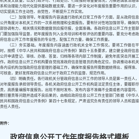
机关发文数量，以及行政许可、行政处罚、行政强制等重要情况，为推进国家治理体
系和治理能力现代化提供基础数据支撑。要进一步深化对年度报告重要作用的认识，
切实提高工作主动性、自觉性，不断提升工作实效。
（二）加强领导。
年度报告内容涵盖行政机关日常工作各个方面，是从政府信
公开角度对本机关工作的一次系统梳理和全面报告。要有针对性地加强领导，确保内
部协调有力，相关情况和数据做到应报尽报，全面准确。各政府信息公开工作主管部
门要加强指导监督，把年度报告列入业务培训和考核评估的重要内容。要充分考虑政
府信息公开工作年度报告的专业性，配强工作力量，确保工作质量。
（三）夯实基础。
年度报告内容涵盖行政机关全年工作情况。要将工作做在
时，按照《中华人民共和国政府信息公开条例》第四十五条要求，建立健全政府信息
公开申请登记、审核、办理、答复、归档等各项内部工作制度，避免年底突击开展工
作。政府信息公开工作机构要自觉找准政府信息管理员的角色定位，协调推动本机关
各内设机构加强政府信息管理的基础工作，确保年度报告所需数据统得出、报得准、
可核查，更好发挥政府信息公开对于政府工作的监督、规范作用。
（四）明确责任。
各行政机关分管政府信息公开工作的领导人员是第一责任人
对年度报告承担领导责任。各机关政府信息公开工作机构是法定责任主体，要履职尽
责，高质量编报年度报告。出现不按时发布、发布内容不准确不全面或者内容雷同、
敷衍塞责等问题并造成不良后果的，由相应政府信息公开工作主管部门依据《中华人
民共和国政府信息公开条例》第四十七条规定，严肃追究负有责任的领导人员和直接
责任人责任。
附件：
政府信息公开工作年度报告格式模板