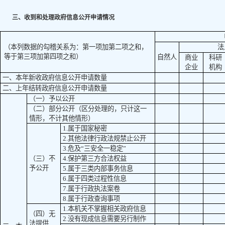
三、收到和处理政府信息公开申请情况
（本列数据的勾稽关系为：第一项加第二项之和，
法
等于第三项加第四项之和）
自然人
商业
科研
企业
机构
一、本年新收政府信息公开申请数量
二、上年结转政府信息公开申请数量
（一）予以公开
（二）部分公开
（区分处理的，只计这一
情形，不计其他情形）
1.属于国家秘密
2.其他法律行政法规禁止公开
3.危及“三安全一稳定”
（三）不
4.保护第三方合法权益
予公开
5.属于三类内部事务信息
6.属于四类过程性信息
7.属于行政执法案卷
8.属于行政查询事项
1.本机关不掌握相关政府信息
（四）无
2.没有现成信息需要另行制作
法提供