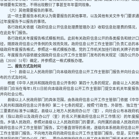
举措要有实效性，不得出现敷衍了事甚至年年雷同现象。
（六）其他需要报告的事项。
这一项主要报告本机关认为需要报告的其他事项，以及其他有关文件专门要求通
过年度报告予以报告的事项。
各行政机关依据《政府信息公开信息处理费管理办法》收取信息处理费的情况，
在此处专门报告。
各行政机关年度报告格式模板附后。此前有关政府信息公开的各类报告和统计口
径，随原政府信息公开条例的失效而失效。政府信息公开工作主管部门负责汇总的本
级政府年度报告格式，参照这一格式模板办理。党的工作机关加挂行政机关牌子的单
位，年度报告内容依据全国政府信息公开工作主管部门发布的有关规定（国办公开办
函〔2019〕51号）确定，并参照这一格式模板办理。
二、报告方式及时间
（一）县级以上人民政府部门向本级政府信息公开工作主管部门报告并向社会公
布的方式及时间。
根据《中华人民共和国政府信息公开条例》第四十九条的规定，县级以上人民政
府部门应当在每年1月31日前向本级政府信息公开工作主管部门提交本机关年度报告
并向社会公布。
县级以上人民政府部门的具体范围，由各政府信息公开工作主管部门依据《中华
人民共和国政府信息公开条例》第二十七条的规定，按照“行政性、外部性、独立性”
三要素的标准予以确定。县级以上地方人民政府办公厅（室），向社会公布本政府机
关（指以政府以及政府办公厅（室）的名义开展政府信息公开工作情况）的年度报
告。乡镇人民政府，参照对县级以上人民政府部门的要求，向所属的县级人民政府的
政府信息公开工作主管部门报告。实行垂直领导的系统，逐级向本系统政府信息公开
工作主管部门报告，不向地方政府的政府信息公开工作主管部门报告，但是，实行垂