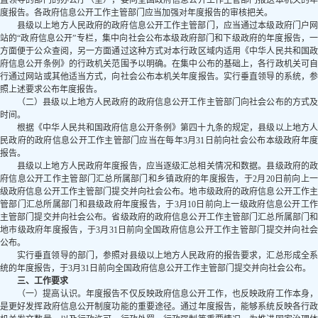
直领导的部门的办公厅（室），要向全国政府信息公开工作主管部门报送本机关的年
度报告。各政府信息公开工作主管部门应当加强对年度报告的审核把关。
县级以上地方人民政府的政府信息公开工作主管部门，应当通过本级政府门户网
站的“政府信息公开”专栏，集中向社会公布本级政府部门和下级政府的年度报告，一
方面便于公众查阅，另一方面通过这种方式对本行政区域内适用《中华人民共和国政
府信息公开条例》的行政机关范围予以明确。在集中公布的基础上，各行政机关可自
行通过网站或其他适当方式，向社会公布本机关年度报告。实行垂直领导的系统，参
照上述要求公布年度报告。
（二）县级以上地方人民政府的政府信息公开工作主管部门向社会公布的方式及
时间。
根据《中华人民共和国政府信息公开条例》第四十九条的规定，县级以上地方人
民政府的政府信息公开工作主管部门应当在每年3月31日前向社会公布本级政府年度
报告。
县级以上地方人民政府年度报告，应当逐级汇总相关情况和数据。县级政府的政
府信息公开工作主管部门汇总所属部门和乡镇政府的年度报告，于2月20日前向上一
级政府信息公开工作主管部门提交并向社会公布。地市级政府的政府信息公开工作主
管部门汇总所属部门和县级政府年度报告，于3月10日前向上一级政府信息公开工作
主管部门提交并向社会公布。省级政府的政府信息公开工作主管部门汇总所属部门和
地市级政府年度报告，于3月31日前向全国政府信息公开工作主管部门提交并向社会
公布。
实行垂直领导的部门，参照对县级以上地方人民政府的报告要求，汇总形成全系
统的年度报告，于3月31日前向全国政府信息公开工作主管部门提交并向社会公布。
三、工作要求
（一）提高认识。
年度报告不仅反映政府信息公开工作，也反映政府工作本身
是更好发挥政府信息公开制度功能的重要途径。通过年度报告，能够系统反映各行政