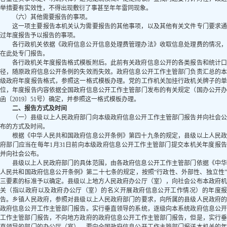
举措要有实效性，不得出现敷衍了事甚至年年雷同现象。
（六）其他需要报告的事项。
这一项主要报告本机关认为需要报告的其他事项，以及其他有关文件专门要求通
过年度报告予以报告的事项。
各行政机关依据《政府信息公开信息处理费管理办法》收取信息处理费的情况，
在此处专门报告。
各行政机关年度报告格式模板附后。此前有关政府信息公开的各类报告和统计口
径，随原政府信息公开条例的失效而失效。政府信息公开工作主管部门负责汇总的本
级政府年度报告格式，参照这一格式模板办理。党的工作机关加挂行政机关牌子的单
位，年度报告内容依据全国政府信息公开工作主管部门发布的有关规定（国办公开办
函〔2019〕51号）确定，并参照这一格式模板办理。
二、报告方式及时间
（一）县级以上人民政府部门向本级政府信息公开工作主管部门报告并向社会公
布的方式及时间。
根据《中华人民共和国政府信息公开条例》第四十九条的规定，县级以上人民政
府部门应当在每年1月31日前向本级政府信息公开工作主管部门提交本机关年度报告
并向社会公布。
县级以上人民政府部门的具体范围，由各政府信息公开工作主管部门依据《中华
人民共和国政府信息公开条例》第二十七条的规定，按照“行政性、外部性、独立性”
三要素的标准予以确定。县级以上地方人民政府办公厅（室），向社会公布本政府机
关（指以政府以及政府办公厅（室）的名义开展政府信息公开工作情况）的年度报
告。乡镇人民政府，参照对县级以上人民政府部门的要求，向所属的县级人民政府的
政府信息公开工作主管部门报告。实行垂直领导的系统，逐级向本系统政府信息公开
工作主管部门报告，不向地方政府的政府信息公开工作主管部门报告，但是，实行垂