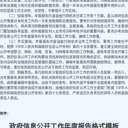
机关发文数量，以及行政许可、行政处罚、行政强制等重要情况，为推进国家治理体
系和治理能力现代化提供基础数据支撑。要进一步深化对年度报告重要作用的认识，
切实提高工作主动性、自觉性，不断提升工作实效。
（二）加强领导。
年度报告内容涵盖行政机关日常工作各个方面，是从政府信
公开角度对本机关工作的一次系统梳理和全面报告。要有针对性地加强领导，确保内
部协调有力，相关情况和数据做到应报尽报，全面准确。各政府信息公开工作主管部
门要加强指导监督，把年度报告列入业务培训和考核评估的重要内容。要充分考虑政
府信息公开工作年度报告的专业性，配强工作力量，确保工作质量。
（三）夯实基础。
年度报告内容涵盖行政机关全年工作情况。要将工作做在
时，按照《中华人民共和国政府信息公开条例》第四十五条要求，建立健全政府信息
公开申请登记、审核、办理、答复、归档等各项内部工作制度，避免年底突击开展工
作。政府信息公开工作机构要自觉找准政府信息管理员的角色定位，协调推动本机关
各内设机构加强政府信息管理的基础工作，确保年度报告所需数据统得出、报得准、
可核查，更好发挥政府信息公开对于政府工作的监督、规范作用。
（四）明确责任。
各行政机关分管政府信息公开工作的领导人员是第一责任人
对年度报告承担领导责任。各机关政府信息公开工作机构是法定责任主体，要履职尽
责，高质量编报年度报告。出现不按时发布、发布内容不准确不全面或者内容雷同、
敷衍塞责等问题并造成不良后果的，由相应政府信息公开工作主管部门依据《中华人
民共和国政府信息公开条例》第四十七条规定，严肃追究负有责任的领导人员和直接
责任人责任。
附件：
政府信息公开工作年度报告格式模板