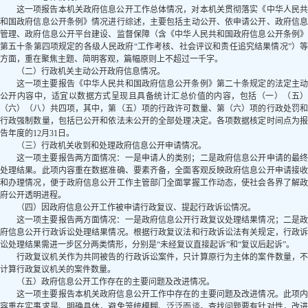
这一项报告本机关政府信息公开工作总体情况，对本机关贯彻落实《中华人民共
和国政府信息公开条例》情况进行综述，主要包括主动公开、依申请公开、政府信息
管理、政府信息公开平台建设、监督保障（含《中华人民共和国政府信息公开条例》
第五十条第四项规定的各级人民政府“工作考核、社会评议和责任追究结果情况”）等
方面，重在聚焦主题、简明客观，篇幅原则上不超过一千字。
（二）行政机关主动公开政府信息情况。
这一项主要报告《中华人民共和国政府信息公开条例》第二十条规定的法定主动
公开内容中，适宜以数据方式呈现且具备统计汇总价值的内容，包括（一）（五）
（六）（八）共四项，其中，第（五）项的行政许可数量、第（六）项的行政处罚和
行政强制数量，包括已公开和依法未公开的全部处理决定。各项数据核定时间点为报
告年度的12月31日。
（三）行政机关收到和处理政府信息公开申请情况。
这一项主要报告两方面情况：一是申请人的类别；二是政府信息公开申请的最终
处理结果。此项内容重在数据准确、要素齐备，全面客观反映政府信息公开申请接收
和办理情况，便于政府信息公开工作主管部门全面掌握工作动态，使社会各界了解政
府公开透明进程。
（四）因政府信息公开工作被申请行政复议、提起行政诉讼情况。
这一项主要报告两方面情况：一是政府信息公开行政复议处理结果情况；二是政
府信息公开行政诉讼处理结果情况。根据行政复议法和行政诉讼法有关规定，行政诉
讼处理结果需进一步区分两类情形，分别是“未经复议直接起诉”和“复议后起诉”。
行政复议机关作为共同被告的行政诉讼案件，只计算原行为主体的案件数量，不
计算行政复议机关的案件数量。
（五）政府信息公开工作存在的主要问题及改进情况。
这一项主要报告本机关政府信息公开工作中存在的主要问题及改进情况。此项内
容重在实事求是、明确具体，避免笼统模糊、泛泛而谈。查找问题要有针对性，改进