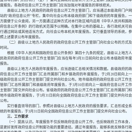
直领导的部门的办公厅（室），要向全国政府信息公开工作主管部门报送本机关的年
度报告。各政府信息公开工作主管部门应当加强对年度报告的审核把关。
县级以上地方人民政府的政府信息公开工作主管部门，应当通过本级政府门户网
站的“政府信息公开”专栏，集中向社会公布本级政府部门和下级政府的年度报告，一
方面便于公众查阅，另一方面通过这种方式对本行政区域内适用《中华人民共和国政
府信息公开条例》的行政机关范围予以明确。在集中公布的基础上，各行政机关可自
行通过网站或其他适当方式，向社会公布本机关年度报告。实行垂直领导的系统，参
照上述要求公布年度报告。
（二）县级以上地方人民政府的政府信息公开工作主管部门向社会公布的方式及
时间。
根据《中华人民共和国政府信息公开条例》第四十九条的规定，县级以上地方人
民政府的政府信息公开工作主管部门应当在每年3月31日前向社会公布本级政府年度
报告。
县级以上地方人民政府年度报告，应当逐级汇总相关情况和数据。县级政府的政
府信息公开工作主管部门汇总所属部门和乡镇政府的年度报告，于2月20日前向上一
级政府信息公开工作主管部门提交并向社会公布。地市级政府的政府信息公开工作主
管部门汇总所属部门和县级政府年度报告，于3月10日前向上一级政府信息公开工作
主管部门提交并向社会公布。省级政府的政府信息公开工作主管部门汇总所属部门和
地市级政府年度报告，于3月31日前向全国政府信息公开工作主管部门提交并向社会
公布。
实行垂直领导的部门，参照对县级以上地方人民政府的报告要求，汇总形成全系
统的年度报告，于3月31日前向全国政府信息公开工作主管部门提交并向社会公布。
三、工作要求
（一）提高认识。
年度报告不仅反映政府信息公开工作，也反映政府工作本身
是更好发挥政府信息公开制度功能的重要途径。通过年度报告，能够系统反映各行政