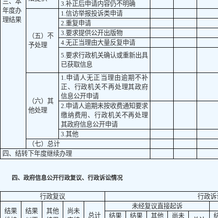
三、本
3.补正后申请内容仍不明确
年度办
1.信访举报投诉类申请
理结果
2.重复申请
3.要求提供公开出版物
（五）不
4.无正当理由大量反复申请
予处理
5.要求行政机关确认或重新出具
已获取信息
1.申请人无正当理由逾期不补
正、行政机关不再处理其政府
信息公开申请
（六）其
2.申请人逾期未按收费通知要求
他处理
缴纳费用、行政机关不再处理
其政府信息公开申请
3.其他
（七）总计
四、结转下年度继续办理
四、政府信息公开行政复议、行政诉讼情况
行政复议
行政诉
未经复议直接起诉
结果
结果
其他
尚未
总计
结果
结果
其他
尚未