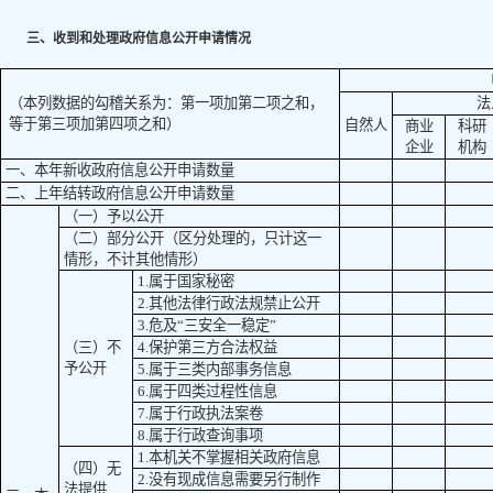
三、收到和处理政府信息公开申请情况
（本列数据的勾稽关系为：第一项加第二项之和，
法
等于第三项加第四项之和）
自然人
商业
科研
企业
机构
一、本年新收政府信息公开申请数量
二、上年结转政府信息公开申请数量
（一）予以公开
（二）部分公开
（区分处理的，只计这一
情形，不计其他情形）
1.属于国家秘密
2.其他法律行政法规禁止公开
3.危及“三安全一稳定”
（三）不
4.保护第三方合法权益
予公开
5.属于三类内部事务信息
6.属于四类过程性信息
7.属于行政执法案卷
8.属于行政查询事项
1.本机关不掌握相关政府信息
（四）无
2.没有现成信息需要另行制作
法提供