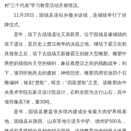
村“三个代表”学习教育活动开展情况。
11月28日，固镇县连站乡撤乡设镇，连城镇举行了挂
牌仪式。
是年，垓下古战场遗址又添新景。位于固镇县壕城镇的
垓下遗址，是历史上楚汉相争的决战之地。继垓下霸王街初
具雏形之后，垓下古战场又新建霸王别姬大型雕塑。雕塑中
两把斜插指向天空的铜剑，象征着楚汉之间的残酷战争；剑
下，项羽怀抱死去的虞姬，神情悲愤。雕塑四周安放四个石
雕编钟，铭刻“楚歌”，暗含：“四面楚歌”之意。该雕塑由中
央美术学院石家庄设计院设计，石料全部为太行山石，其中
项羽像高7米，重30吨。
是年，固镇县磨盘张乡境内建成全省最大肉驴养殖基
地。固镇县从陕西、山东等地引进关中驴、德州驴500头，
建成初具规模的良种肉驴示范场。该场繁育的肉驴最大体重