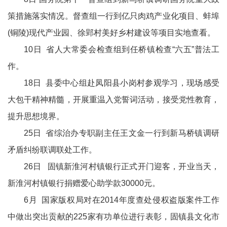
策措施落实情况。督查组一行到亿只肉鸡产业化项目、蚌埠
(铜陵)现代产业园、徐郢村美好乡村建设等项目实地查看。
10日 省人大常委会检查组到任桥镇检查“六五”普法工
作。
18日 县委中心组赴凤阳县小岗村参观学习，现场感受
大包干精神精髓，开展重温入党誓词活动，接受党性教育，
提升思想境界。
25日 省综治办专职副主任王文金一行到新马桥镇调研
矛盾纠纷联调联处工作。
26日 固镇新淮河村镇银行正式开门迎客，开业当天，
新淮河村镇银行捐赠爱心助学款30000元。
6月 国家版权局对在2014年度查处侵权盗版案件工作
中做出突出贡献的225家有功单位进行表彰，固镇县文化市