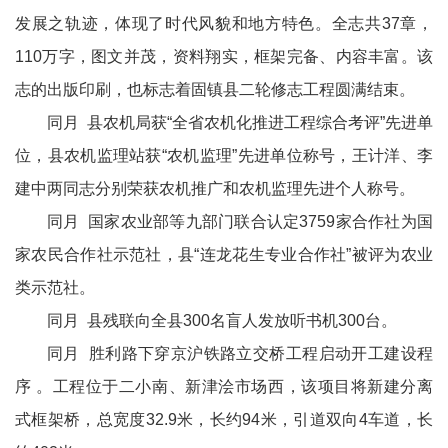
发展之轨迹，体现了时代风貌和地方特色。全志共37章，
110万字，图文并茂，资料翔实，框架完备、内容丰富。该
志的出版印刷，也标志着固镇县二轮修志工程圆满结束。
同月 县农机局获“全省农机化推进工程综合考评”先进单
位，县农机监理站获“农机监理”先进单位称号，王计洋、李
建中两同志分别荣获农机推广和农机监理先进个人称号。
同月 国家农业部等九部门联合认定3759家合作社为国
家农民合作社示范社，县“连龙花生专业合作社”被评为农业
类示范社。
同月 县残联向全县300名盲人发放听书机300台。
同月 胜利路下穿京沪铁路立交桥工程启动开工建设程
序 。工程位于二小南、新津浍市场西，该项目将新建分离
式框架桥，总宽度32.9米，长约94米，引道双向4车道，长