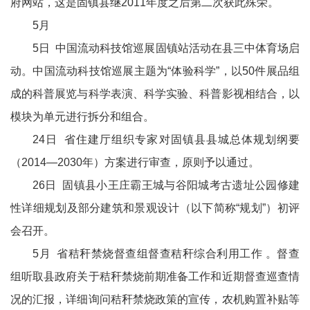
府网站，这是固镇县继2011年度之后第二次获此殊荣。
5月
5日 中国流动科技馆巡展固镇站活动在县三中体育场启
动。中国流动科技馆巡展主题为“体验科学”，以50件展品组
成的科普展览与科学表演、科学实验、科普影视相结合，以
模块为单元进行拆分和组合。
24日 省住建厅组织专家对固镇县县城总体规划纲要
（2014—2030年）方案进行审查，原则予以通过。
26日 固镇县小王庄霸王城与谷阳城考古遗址公园修建
性详细规划及部分建筑和景观设计（以下简称“规划”）初评
会召开。
5月 省秸秆禁烧督查组督查秸秆综合利用工作 。督查
组听取县政府关于秸秆禁烧前期准备工作和近期督查巡查情
况的汇报，详细询问秸秆禁烧政策的宣传，农机购置补贴等