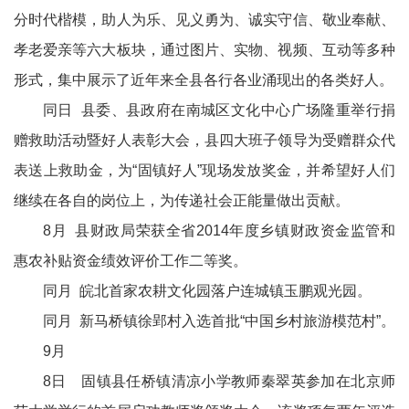
分时代楷模，助人为乐、见义勇为、诚实守信、敬业奉献、
孝老爱亲等六大板块，通过图片、实物、视频、互动等多种
形式，集中展示了近年来全县各行各业涌现出的各类好人。
同日 县委、县政府在南城区文化中心广场隆重举行捐
赠救助活动暨好人表彰大会，县四大班子领导为受赠群众代
表送上救助金，为“固镇好人”现场发放奖金，并希望好人们
继续在各自的岗位上，为传递社会正能量做出贡献。
8月 县财政局荣获全省2014年度乡镇财政资金监管和
惠农补贴资金绩效评价工作二等奖。
同月 皖北首家农耕文化园落户连城镇玉鹏观光园。
同月 新马桥镇徐郢村入选首批“中国乡村旅游模范村”。
9月
8日 固镇县任桥镇清凉小学教师秦翠英参加在北京师