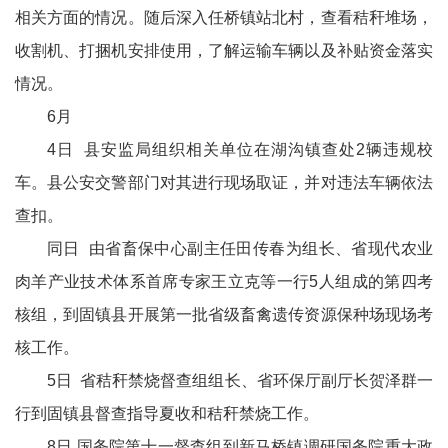
相关方面的情况。随后深入任桥镇站北村，查看秸秆堆场，
收割机、打捆机安排使用，了解运输车辆以及补贴资金落实
情况。
6月
4日 县安监局组织相关单位在湖沟镇查处2辆违规校
车。县公安交警部门对其进行现场取证，并对违法车辆依法
查扣。
同日 由省畜保中心副主任田传春为组长、省现代农业
肉羊产业技术体系首席专家王立克等一行5人组成的第四考
核组，到固镇县开展第一批省级畜禽遗传资源保种场现场考
核工作。
5日 省秸秆禁烧督查组组长、省环保厅副厅长贺泽群一
行到固镇县督查指导夏收和秸秆禁烧工作。
8日 国务院第十一督查组到新马桥镇调研国务院重大政