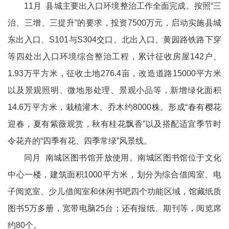
11月 县城主要出入口环境整治工作全面完成。按照“三
治、三增、三提升”的要求，投资7500万元，启动实施县城
东出入口、S101与S304交口、北出入口、黄园路铁路下穿
等四处出入口环境综合整治工程，累计征收房屋142户、
1.93万平方米，征收土地276.4亩，改造道路15000平方米
以及景观照明、微地形处理、景观小品等，新增绿化面积
14.6万平方米，栽植灌木、乔木约8000株。形成“春有樱花
迎春，夏有紫薇观赏，秋有桂花飘香”以及搭配适宜季节时
令花卉的“四季有花、四季常绿”风景线。
同月 南城区图书馆开放使用。南城区图书馆位于文化
中心一楼，建筑面积1000平方米，划分为综合借阅室、电
子阅览室、少儿借阅室和休闲书吧四个功能区域，馆藏纸质
图书5万多册，宽带电脑25台；还有报纸、期刊等，阅览席
约80个。