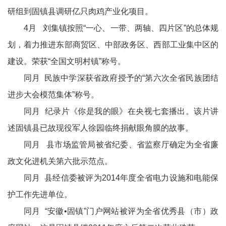
研组到固镇县调研亿只肉鸡产业化项目。
4月 刘集镇按照“一心、一带、两轴、四片区”的总体规
划，着力推进东部商贸区、中部政务区、西部工业集中区的
建设。荣获“全国文明村镇”称号。
同月 民族中学深获省政府授予的“第六次全省民族团结
进步大会模范集体”称号。
同月 纪录片《你是我的眼》在央视七套播出。该片讲
述固镇县已故现役军人徐园临终捐献眼角膜的故事。
同月 县市场监管局被省纪委、省监察厅确定为全省廉
政文化进机关第六批示范点。
同月 县经信委被评为2014年度全省电力设施和电能保
护工作先进单位。
同月 “安徽•固镇”门户网站被评为全省优秀县（市）政