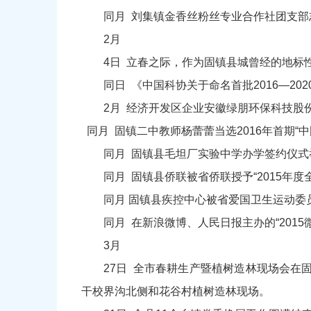
同月 刘集镇金香丝粉丝专业合作社团支部志
2月
4日 立春之际，作为固镇县城曾经的地标
同日 《中国科协关于命名首批2016—20
2月 经济开发区企业安徽绿朋环保科技股
同月 固镇二中教师杨蕾蕾当选2016年首期“中
同月 固镇县毛坦厂实验中学办学签约仪式
同月 固镇县侨联被省侨联授予“2015年
同月 固镇县疾控中心被省爱国卫生运动委员会
同月 在新浪微博、人民日报主办的“201
3月
27日 全市春耕生产暨植树造林现场会
干校界沟北侧和花谷村植树造林现场。