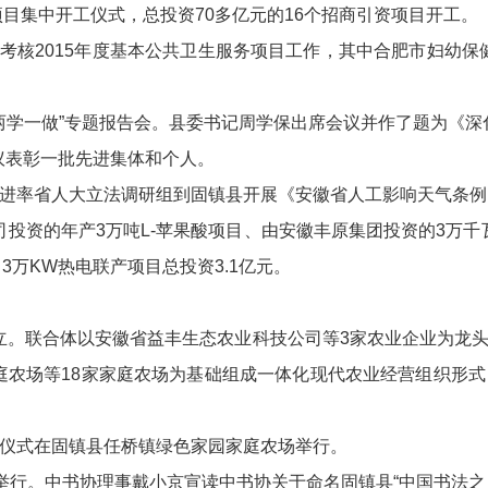
资项目集中开工仪式，总投资70多亿元的16个招商引资项目开工。
考核2015年度基本公共卫生服务项目工作，其中合肥市妇幼
暨“两学一做”专题报告会。县委书记周学保出席会议并作了题为《
议表彰一批先进集体和个人。
大进率省人大立法调研组到固镇县开展《安徽省人工影响天气条
司投资的年产3万吨L-苹果酸项目、由安徽丰原集团投资的3万
，3万KW热电联产项目总投资3.1亿元。
立。联合体以安徽省益丰生态农业科技公司等3家农业企业为龙
农场等18家家庭农场为基础组成一体化现代农业经营组织形式
牌仪式在固镇县任桥镇绿色家园家庭农场举行。
式举行。中书协理事戴小京宣读中书协关于命名固镇县“中国书法之