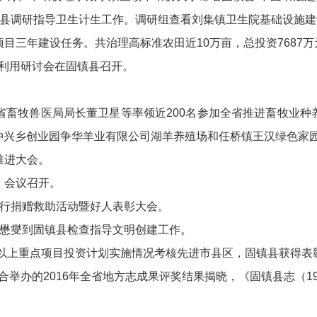
镇县调研指导卫生计生工作。调研组查看刘集镇卫生院基础设施
目三年建设任务。共治理高标准农田近10万亩，总投资7687万元
发利用研讨会在固镇县召开。
省畜牧兽医局局长董卫星等率领近200名参加全省推进畜牧业
仲兴乡创业园争华羊业有限公司湖羊养殖场和任桥镇王汉绿色家
推进大会。
）会议召开。
举行捐赠救助活动暨好人表彰大会。
贺懋燮到固镇县检查指导文明创建工作。
亿元以上重点项目投资计划实施情况考核先进市县区，固镇县获得表
举办的2016年全省地方志成果评奖结果揭晓，《固镇县志（1986