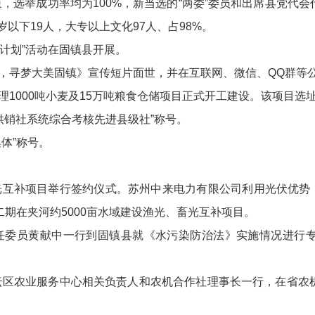
束，选举成功率均为100%，新当选的“两委”委员和出席县党代
岁以下19人，大专以上文化97人、占98%。
动计划”活动在固镇县开展。
，寻梦大美固镇》宣传短片面世，并在互联网、微信、QQ群等
1000吨小麦及15万吨粮食仓储项目正式开工建设。该项目选址
省供销社系统综合考核先进县级社”称号。
体”称号。
光互补项目举行签约仪式。苏州中来电力有限公司利用光伏优势，
二期在夹河约5000亩水域建设渔光、畜光互补项目。
主任委员黄献中一行到固镇县就《水污染防治法》实施情况进行
密云区农业服务中心相关负责人和农机合作社理事长一行，在省