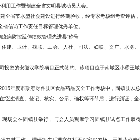
综合利用工作暨创建全省文明县城动员大会。
县创建全省节水型社会建设进行终期验收，经专家考核组考查评估
度全省信访工作责任目标管理优秀单位。
动物疫病防控延伸绩效管理先进县”称号。
、住建、卫计、残联、工会、人社、司法、妇联、文广、水务、环
司投资的安徽汉学院项目正式签约。该项目位于南城区小霸王城
015年度市政府对各县区食品药品安全工作考核中，固镇县以总分
在经过清查、登记、核实、公示、确权等环节后，进行颁证，全县
工作现场会在固镇县举行，与会人员观摩学习固镇县试点工作取
调研农村工作。 调研组先后视察任桥王汉家庭农场、玉鹏蔬菜