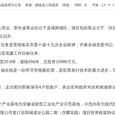
 作者：固镇县政府办公室 来源：固镇县人民政府 阅读：
1800
次
字体：[
大
中
小
投入营运。新长途客运站位于县城南城区，项目包括客运大厅、综
议召开。
主要任务是贯彻落实市委十届十九次全会精神，开展乡镇党委书记
基层党建工作目标任务。
3.9米，接线456米，总投资10486万元。
。中福在线是一款即开型视频彩票，是彩票发行技术的重大进步；
沟村，走访慰问郭家保等4户贫困户，表达党和政府对农村困难群
0个产业基地为安徽省新型工业化产业示范基地，示范内容为现代
限公司签订谷阳城遗址公园二期（含樱花园）项目投资框架协议。