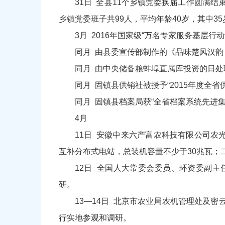
31日 全县11个乡镇党委换届工作圆满结
乡镇党委班子共99人，平均年龄40岁，其中35
3月 2016年国家级“万名专家服务基层行
同月 由县委宣传部制作的《品味楚风汉韵
同月 由中央储备粮蚌埠直属库投资的日处理
同月 固镇县供销社被授予“2015年度全
同月 固镇县档案局获“全省档案系统先进集
4月
11日 安徽中来六产富农科技有限公司农
互补分布式电站，总装机容量不少于30兆瓦；
12日 全国人大常委会委员、环资委副
研。
13—14日 北京市农业局农机管理处及
行实地参观和调研。