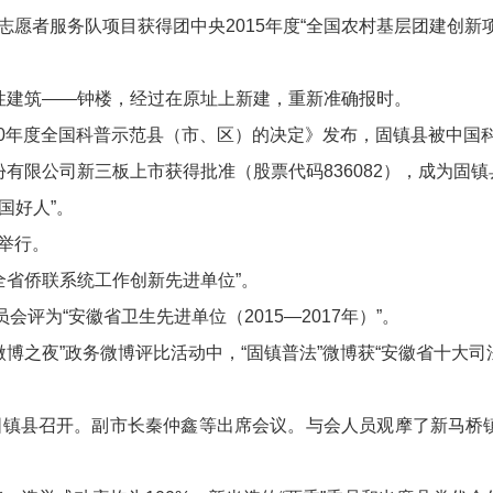
愿者服务队项目获得团中央2015年度“全国农村基层团建创新
性建筑——钟楼，经过在原址上新建，重新准确报时。
20年度全国科普示范县（市、区）的决定》发布，固镇县被中国科协
份有限公司新三板上市获得批准（股票代码836082），成为固
国好人”。
举行。
度全省侨联系统工作创新先进单位”。
评为“安徽省卫生先进单位（2015—2017年）”。
5微博之夜”政务微博评比活动中，“固镇普法”微博获“安徽省十大司
在固镇县召开。副市长秦仲鑫等出席会议。与会人员观摩了新马桥