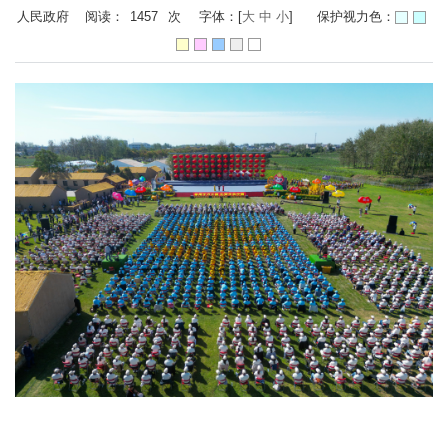
人民政府 阅读：
1457
次
字体：[
大
中
小
]
保护视力色：