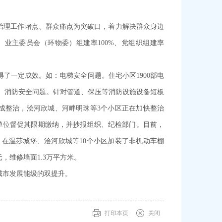
治理工作堵点、群众痛点为突破口，着力解决群众身边
、业主委员会（环物委）组建率100%、党组织组建率
了一定成效。如：电梯安全问题。住宅小区1900部电
系统。消防安全问题。针对管道、保压等消防设施设备短板
成整治，浍河欣城、河畔明珠等3个小区正在加快整治
单位督促其限期缴纳，并抄报组织、纪检部门。目前，
时，在温莎城堡、浍河欣城等10个小区加装了非机动车棚
，维修墙面1.3万平方米。
城市发展能级的双提升。
打印本页
关闭