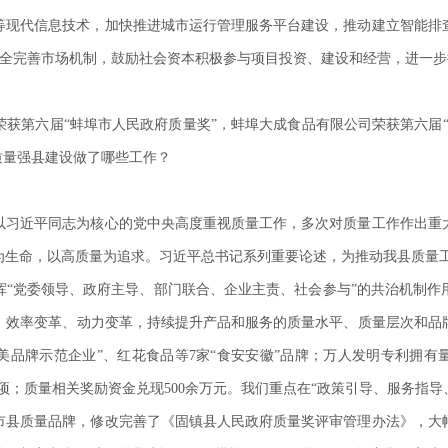
等现代信息技术，加快推进城市运行管理服务平台建设，推动建立智能排
理。健全完善市场机制，鼓励社会资本积极参与项目投资、建设和经营，进一
获第六届“蚌埠市人民政府质量奖”，蚌埠大成食品有限公司荣获第六届
质量强县建设做了哪些工作？
以习近平同志为核心的党中央高度重视质量工作，多次对质量工作作出重
为生命，以高质量为追求。习近平总书记系列重要论述，为推动我县质量
挥“党委领导、政府主导、部门联合、企业主责、社会参与”的共治机制作
效率变革、动力变革，持续提升产品和服务的质量水平、质量层次和品牌
美品牌示范企业”、红花食品等7家“食安安徽”品牌；万人发明专利拥有量达到
1项；质量相关奖励资金兑现500余万元。我们重点在“政策引导、服务指导
县质量品牌，修改完善了《固镇县人民政府质量奖评审管理办法》，大幅