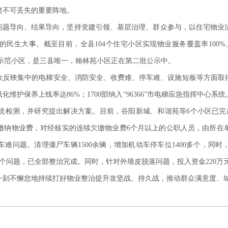
建不可丢失的重要阵地。
持问题导向、结果导向，坚持党建引领、基层治理、群众参与，以住宅物业
的民生大事。截至目前，全县104个住宅小区实现物业服务覆盖率100%
”示范小区，是三县唯一，翰林苑小区正在第二批公示中。
反映集中的电梯安全、消防安全、收费难、停车难、设施短板等方面取得
维护保养上线率达86%；1700部纳入“96366”市电梯应急指挥中心
统检测，并研究提出解决方案。目前，谷阳新城、和谐苑等6个小区已完
缴纳物业费，对经核实的连续欠缴物业费6个月以上的公职人员，由所在
。停车难问题。清理僵尸车辆1500余辆，增加机动车停车位1400多个，同
8个问题，已全部整治完成。同时，针对外墙皮脱落问题，投入资金220万元
一刻不懈怠地持续打好物业整治提升攻坚战、持久战，推动群众满意度、