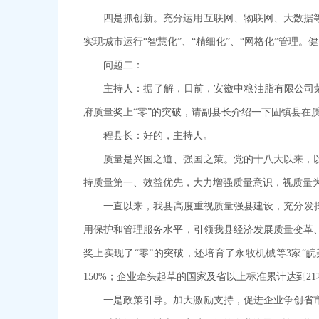
四是抓创新。充分运用互联网、物联网、大数据
实现城市运行“智慧化”、“精细化”、“网格化”管
问题二：
主持人：据了解，日前，安徽中粮油脂有限公司荣
府质量奖上“零”的突破，请副县长介绍一下固镇县在
程县长：好的，主持人。
质量是兴国之道、强国之策。党的十八大以来，
持质量第一、效益优先，大力增强质量意识，视质量
一直以来，我县高度重视质量强县建设，充分发
用保护和管理服务水平，引领我县经济发展质量变革、
奖上实现了“零”的突破，还培育了永牧机械等3家“皖
150%；企业牵头起草的国家及省以上标准累计达到2
一是政策引导。加大激励支持，促进企业争创省市