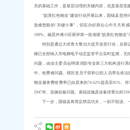
关的基础工作，是基层治理的关键内容，也是基层党
“皖美红色物业”建设行动开展以来，固镇县坚
急难愁盼的“关键小事”，切实办好群众心中天天有感
100%。融昊外滩小区获评第一批省级“皖美红色物业
特别是通过大排查大整治大提升攻坚行动，在群众
梯已全部纳入市电梯电子动态监管平台实时监测，无纸化
问题，由业主委员会聘请消防专业第三方机构进行系
中。收费难问题。辖区党员干部和公职人员带头依法
物业服务费收费率已由原来的74.62%提高至81%
2947米。设施短板问题。基础设施及设备排查出的31
下一步，固镇县将用足绣花功夫，一刻不耽误、