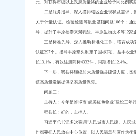
元。对获得市级以上政府质量奖的企业给予同比例奖励
二是服务指导。深入摸排辖区企业现状及需求，
关于计量认证、检验检测等质量基础问题106个；
导，提升了丰原福泰来聚乳酸、丰原生物技术等12家
三是标准先导。深入推动标准化工作，培育成功安
认证297个。指导丰原牵头制定了国标2项、益丰农
长13.1%，有效注册商标4333件，同期增长12.4%。
下一步，我县将继续加大质量强县建设力度，围
镇高质量发展提供坚实质量保障。
问题三：
主持人：今年是蚌埠市“皖美红色物业”建设三
程县长：好的，主持人。
习近平总书记多次强调“人民城市人民建、人民
作都要把人民放在中心位置，以人民满意与否作为衡