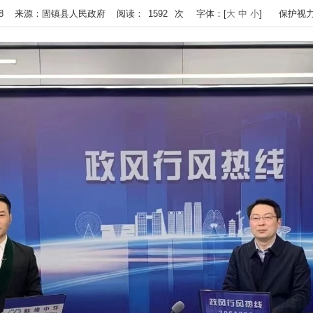
 07:28 来源：固镇县人民政府 阅读：
1592
次
字体：[
大
中
小
]
保护视