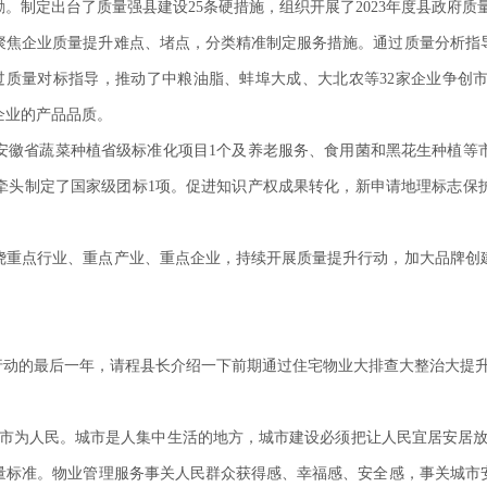
。制定出台了质量强县建设25条硬措施，组织开展了2023年度县政府质
聚焦企业质量提升难点、堵点，分类精准制定服务措施。通过质量分析指导
通过质量对标指导，推动了中粮油脂、蚌埠大成、大北农等32家企业争创
企业的产品品质。
徽省蔬菜种植省级标准化项目1个及养老服务、食用菌和黑花生种植等市
业牵头制定了国家级团标1项。促进知识产权成果转化，新申请地理标志保护
绕重点行业、重点产业、重点企业，持续开展质量提升行动，加大品牌创
年行动的最后一年，请程县长介绍一下前期通过住宅物业大排查大整治大提
城市为人民。城市是人集中生活的地方，城市建设必须把让人民宜居安居放
量标准。物业管理服务事关人民群众获得感、幸福感、安全感，事关城市