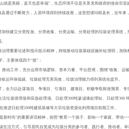
青山就是美丽，蓝天也是幸福”，生态环境不仅是关系党和政府的使命宗旨
镇县通过不断努力，人居环境得到持续改善，这里想请问程县长，近年来
要加快建立分类投放、分类收集、分类运输、分类处理的垃圾处理系统，
围。
圾治理重要论述和指示批示精神，持续推动垃圾基础设施补短强弱，加快
平。主要体现四个“抓”：
推动工作，充分运用市场逻辑、资本力量、平台思维，围绕“收集、运输
圾收运环保低碳、垃圾处理无害高效，垃圾治理能力得到系统化提升。
节，全力以赴谋项目、争项目、引项目、建项目。积极争取财政预算、专
的生活垃圾填埋场和应急处理场、日处理300吨渗滤液处理站、日处理300
正在推进日处理200吨建筑装修等大宗垃圾资源化利用项目前期工作。
是新时尚”的重要讲话精神，按照“教育一个孩子、影响一个家庭、带动一
低碳生活方式，引导居民自觉成为垃圾分类的参与者、践行者、推动者。幸