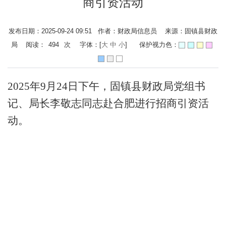
商引资活动
发布日期：2025-09-24 09:51 作者：财政局信息员 来源：固镇县财政
局 阅读：
494
次
字体：[
大
中
小
]
保护视力色：
2025
年
9
月
24
日下午，固镇县财政局党组书
记、局长李敬志同志赴合肥进行招商引资活
动。