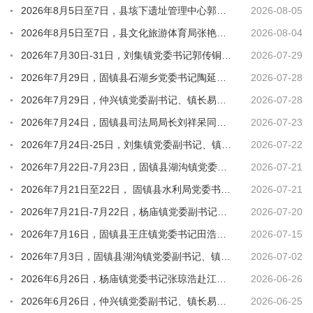
2026年8月5日至7日，县垓下遗址管理中心郭勇主任赴西安市参加淮河（安徽段）文化旅游大环线202...
2026-08-05
2026年8月5日至7日，县文化旅游体育局张艳梅局长赴 西安市参加淮河（安徽段）文化旅游大环线202...
2026-08-04
2026年7月30日-31日，刘集镇党委书记郭传铜同志赴浙江宁波市外出考察学习
2026-07-29
2026年7月29日，固镇县石湖乡党委书记陶延保同志赴义乌考察学习
2026-07-28
2026年7月29日，仲兴镇党委副书记、镇长易珊珊赴安徽省芜湖市外出考察
2026-07-28
2026年7月24日，固镇县司法局局长刘祥呆同志赴江苏省扬州市招商考察
2026-07-23
2026年7月24日-25日，刘集镇党委副书记、镇长周二府同志赴泰州市外出考察学习
2026-07-22
2026年7月22日-7月23日，固镇县湖沟镇党委副书记、镇长崔怀军赴江苏省苏州市开展考察学习活动
2026-07-21
2026年7月21日至22日， 固镇县水利局党委书记、局长戴素芳赴山东省潍坊市招商考察
2026-07-21
2026年7月21日-7月22日，杨庙镇党委副书记、镇长刘奇奇赴浙江省宁波市开展学习考察活动
2026-07-20
2026年7月16日，固镇县王庄镇党委书记田浩同志赴合肥市考察学习
2026-07-15
2026年7月3日，固镇县湖沟镇党委副书记、镇长崔怀军赴宿州市砀山县开展考察学习活动
2026-07-02
2026年6月26日，杨庙镇党委书记张琼浩赴江苏省南京市开展考察学习活动
2026-06-26
2026年6月26日，仲兴镇党委副书记、镇长易珊珊同志赴合肥市招商考察
2026-06-25