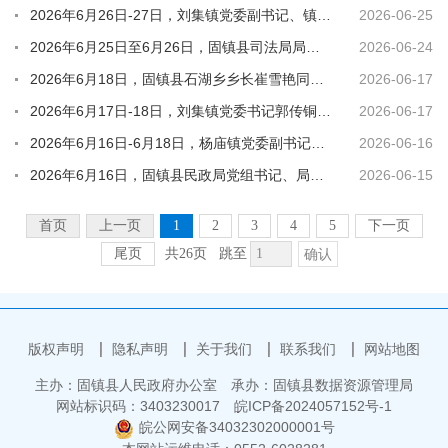
2026年6月26日-27日，刘集镇党委副书记、镇长人选周二府同志赴台州玉环市外出考察学习。
2026-06-25
2026年6月25日至6月26日，固镇县司法局局长刘祥呆同志赴浙江省义乌市招商考察。
2026-06-24
2026年6月18日，固镇县石湖乡乡长崔雪艳同志赴芜湖考察学习
2026-06-17
2026年6月17日-18日，刘集镇党委书记郭传铜同志赴常州、江阴、苏州市外出考察学习。
2026-06-17
2026年6月16日-6月18日，杨庙镇党委副书记、镇长刘奇奇赴温州、台州开展学习考察活动
2026-06-16
2026年6月16日，固镇县民政局党组书记、局长宋洪涛赴山东省德州市进行招商考察
2026-06-15
首页
上一页
1
2
3
4
5
下一页
尾页
共26页
跳至
确认
版权声明
隐私声明
关于我们
联系我们
网站地图
主办：固镇县人民政府办公室
承办：固镇县数据资源管理局
网站标识码：3403230017
皖ICP备2024057152号-1
皖公网安备34032302000001号