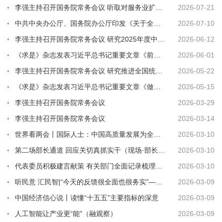
李强主持召开国务院常务会议 听取对服务业扩能提质和“六张网”规划建设督查情况汇报等
2026-07-21
中共中央办公厅、国务院办公厅印发《关于全力做好防汛抗旱工作的通知》
2026-07-10
李强主持召开国务院常务会议 研究2025年度中央预算执行和其他财政收支审计查出问题整改工作等
2026-06-12
《求是》杂志发表习近平总书记重要文章《前瞻布局和发展未来产业》
2026-06-01
李强主持召开国务院常务会议 研究推进全国统一大市场建设有关工作 审议通过《现代化应急体系建...
2026-05-22
《求是》杂志发表习近平总书记重要文章《做强做优做大实体经济》
2026-05-15
李强主持召开国务院常务会议
2026-03-29
李强主持召开国务院常务会议
2026-03-14
世界看两会丨国际人士：中国高质量发展为全球经济注入稳定性
2026-03-10
第二场部长通道 回应关切真抓实干（现场·部长通道）
2026-03-10
代表委员积极建言献策 有关部门全面记录梳理高效转办回应
2026-03-10
听民意 汇民智|“今天的反馈很全面也很务实”——全国人大代表张雨霏与国家体育总局工作人员面...
2026-03-09
中国经济信心说丨读懂“十五五”主要指标的深意
2026-03-09
人工智能让产业更“能”（融观察）
2026-03-09