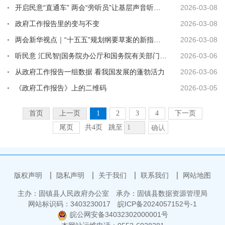
开启民意“直通车” 两会“旁听员”让基层声音听得到、落得实
2026-03-08
政府工作报告里的变与不变
2026-03-08
两会新华视点｜“十五五”规划纲要草案的新指标、新看点
2026-03-08
听民意 汇民智|国务院办公厅和国务院有关部门旁听全国两会，将代表委员真知灼见化为实招硬招
2026-03-06
从政府工作报告一组数据 看我国发展的蓬勃活力
2026-03-06
《政府工作报告》上的二维码
2026-03-05
首页
上一页
1
2
3
4
下一页
尾页
共4页
跳至
确认
版权声明
隐私声明
关于我们
联系我们
网站地图
主办：固镇县人民政府办公室
承办：固镇县数据资源管理局
网站标识码：3403230017
皖ICP备2024057152号-1
皖公网安备34032302000001号