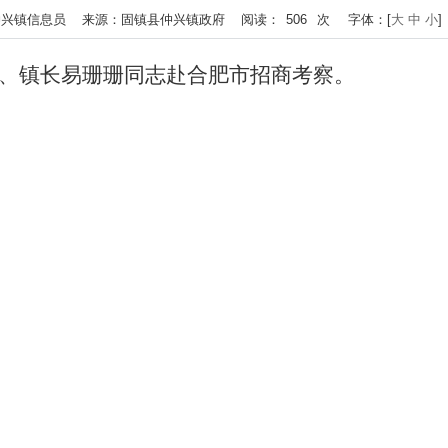
 作者：仲兴镇信息员 来源：固镇县仲兴镇政府 阅读：
506
次
字体：[
大
中
小
、镇长易珊珊同志赴合肥市招商考察。