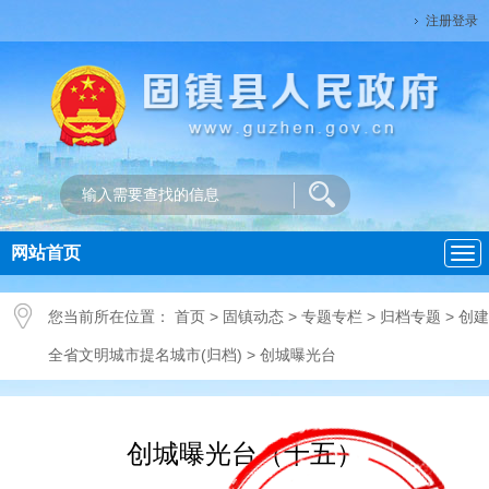
注册登录
网站首页
导
航
您当前所在位置：
首页
>
固镇动态
>
专题专栏
>
归档专题
>
创建
全省文明城市提名城市(归档)
>
创城曝光台
创城曝光台（十五）