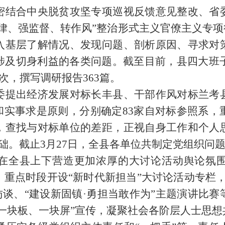
密结合中央脱贫攻坚专项巡视反馈意见整改、省
律、强监督、转作风”整治形式主义官僚主义专项
入基层了解情况、发现问题、剖析原因、寻求对
涉及切身利益的各类问题。截至目前，县四大班子
9次，撰写调研报告363篇。
委提出经济发展对标长丰县、干部作风对标兰考
和实事求是原则，分别确定83家自对标参照系
，查找与对标单位的差距，正视自身工作和个人
基础。截止3月27日，全县各单位共制定党组织问题
在全县上下营造更加浓厚的大讨论活动舆论氛
重点时段开设“新时代新担当”大讨论活动专栏
访谈、“建设新固镇·勇担当敢作为”主题演讲比
一块板、一块屏”宣传，凝聚社会各阶层人士思想