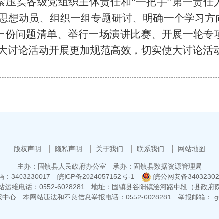
压实各级党组织主体责任和“一把手”第一责任
次思想动员、组织一组专题研讨、明确一个学习方
一份问题清单、举行一场演讲比赛、开展一轮专
大讨论活动开展更加规范高效，切实使大讨论活动
版权声明
隐私声明
关于我们
联系我们
网站地图
主办：固镇县人民政府办公室
承办：固镇县数据资源管理局
3403230017
皖ICP备2024057152号-1
皖公网安备34032302
运维电话：0552-6028281
地址：固镇县谷阳镇浍河路中段（县政府
报中心
本网站违法和不良信息举报电话：0552-6028281
举报邮箱： guz