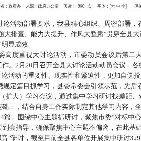
:34 作者：政府办 来源：政府办公室 阅读：
890
次
字体：[
大
中
小
]
保
讨论活动部署要求，我县精心组织、周密部署，
题大排查、能力大提升、作风大整肃”贯穿全县
了明显成效。
委高度重视大讨论活动，市委动员会议后第二
作。2月20日召开全县大讨论活动动员会议，
讨论活动的重要性、现实性和紧迫性，更加自觉投
绕规定篇目抓学习，县委常委会引领示范，先后召
组（扩大）学习会议，通过集中学习研讨找差距、
础上，结合自身工作实际制定其他学习内容，全
004篇。围绕中心主题抓研讨，聚焦市委“对标中
要到会指导，确保聚焦中心主题不偏离，在此基础
音”研讨，截至目前全县各单位开展集中研讨329