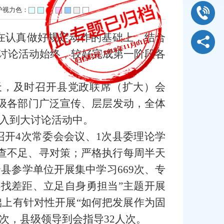
护视力色：
在认真做好规定动作的基础上，结合
大讨论活动始终，较好完成第一阶段各
天，及时召开县党政联席（扩大）会
各级各部门广泛宣传、层层发动，全体
入到大讨论活动中。
开4次常委会会议、1次县委理论学
查不足、寻对策；严格执行每周半天
县参学单位开展集中学习669次、专
心找差距、立足自身勇担当”主题开展
上有针对性开展“如何把发展作为固
次，县级领导到会指导32人次。