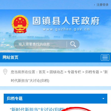
注册登录
网站首页
导
航
您当前所在位置：
首页
>
固镇动态
>
专题专栏
>
归档专题
>
"新
时代新担当"大讨论(归档)
归档专题
"新时代新担当"大讨论(归档)