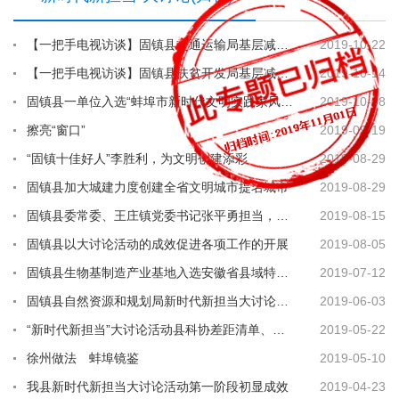
【一把手电视访谈】固镇县交通运输局基层减负年活动
2019-10-22
【一把手电视访谈】固镇县扶贫开发局基层减负年活动
2019-10-14
固镇县一单位入选“蚌埠市新时代文明实践家风家教基地”荣誉称号
2019-10-08
擦亮“窗口”
2019-09-19
“固镇十佳好人”李胜利，为文明创建添彩
2019-08-29
固镇县加大城建力度创建全省文明城市提名城市
2019-08-29
固镇县委常委、王庄镇党委书记张平勇担当，善谋事，敢作为
2019-08-15
固镇县以大讨论活动的成效促进各项工作的开展
2019-08-05
固镇县生物基制造产业基地入选安徽省县域特色产业集群(基地)名录
2019-07-12
固镇县自然资源和规划局新时代新担当大讨论活动“两清单一方案”
2019-06-03
“新时代新担当”大讨论活动县科协差距清单、提标清单、整改方案
2019-05-22
徐州做法 蚌埠镜鉴
2019-05-10
我县新时代新担当大讨论活动第一阶段初显成效
2019-04-23