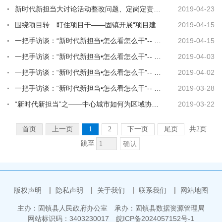
新时代新担当大讨论活动整改问题、定岗定责阶段工作推进会召开
2019-04-23
围绕项目转 盯住项目干——固镇开展“项目建设年”活动
2019-04-15
一把手访谈：“新时代新担当•怎么看怎么干”-- 任桥镇党委书记 严虔
2019-04-15
一把手访谈：“新时代新担当•怎么看怎么干”-- 王庄镇党委书记 张平
2019-04-03
一把手访谈：“新时代新担当•怎么看怎么干”-- 仲兴乡乡长邹光山
2019-04-02
一把手访谈：“新时代新担当•怎么看怎么干”-- 濠城镇党委书记倪晓彬
2019-03-28
“新时代新担当”之——中心城市如何为区域协同发展赋能?
2019-03-22
首页
上一页
1
2
下一页
尾页
共2页
跳至
确认
版权声明
隐私声明
关于我们
联系我们
网站地图
主办：固镇县人民政府办公室
承办：固镇县数据资源管理局
网站标识码：3403230017
皖ICP备2024057152号-1