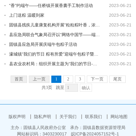
“香”约端午——任桥镇开展香囊手工制作活动
2023-06-21
上门送粽 温暖到家
2023-06-21
固镇县残疾儿童康复机构开展“粒粒粽叶香，浓浓智偕情”端午节主题活动
2023-06-21
县应急局联合气象局召开以“网络中国节——端午”为主题的端午节活动会议
2023-06-21
固镇县应急局开展庆端午包粽子活动
2023-06-21
濠城镇“我们的节日 粽有所爱”迎端午包粽子暨新时代文明实践活动
2023-06-21
县农业农村局：组织开展主题为“我们的节日-精神家园”端午节包粽子活动
2023-06-21
首页
上一页
1
2
3
下一页
尾页
共3页
跳至
确认
版权声明
隐私声明
关于我们
联系我们
网站地图
主办：固镇县人民政府办公室
承办：固镇县数据资源管理局
网站标识码：3403230017
皖ICP备2024057152号-1