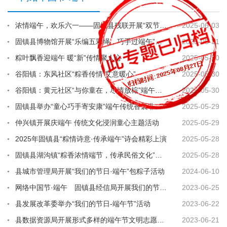
浓情端午，欢乐六一——固镇县残联开展“双节”主题活动
2025-06-03
固镇县博物馆开展“乐编五彩绳，巧手过端午”活动
2025-05-31
粽叶飘香迎端午 暖“新”传情聚人心
2025-05-30
谷阳镇：东风社区“粽香传情 艾意暖心”
2025-05-30
谷阳镇：黄元社区“与你童在，尽情放棕”端午主题活动
2025-05-30
固镇县举办“童心巧手寄安康”端午传统香囊非遗体验活动
2025-05-29
仲兴镇开展庆端午 传统文化浸润童心主题活动
2025-05-29
2025年固镇县“粽情诗意·传承端午”诗会精彩上演
2025-05-28
固镇县湖沟镇“粽香浓情端节，传承民俗文化”包粽子活动
2025-05-28
县城市管理局开展“我们的节日·端午”包粽子活动
2024-06-10
网络中国节·端午 固镇县经信局开展我们的节日·端午主题系列活动
2023-06-25
县发展改革委举办“我们的节日-端午节”活动
2023-06-22
县数据资源局开展形式多样的端午节文明志愿服务活动
2023-06-21