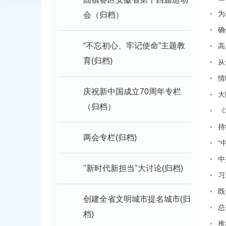
为
会（归档）
确
“不忘初心、牢记使命”主题教
高
育(归档)
从
情
庆祝新中国成立70周年专栏
大
（归档）
《
持
两会专栏(归档)
“
中
"新时代新担当"大讨论(归档)
习
既
创建全省文明城市提名城市(归
总
档)
推