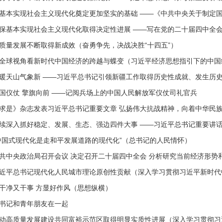
基本实现社会主义现代化奠定更加坚实的基础 ——《中共中央关于制定国民
保基本实现社会主义现代化取得决定性进展 ——写在党的二十届四中全
质量发展不断取得新成效（奋勇争先，决战决胜“十四五”）
全球视角看新时代中国经济的跨越与蝶变（习近平经济思想指引下的中国
暖天山气象新 ——习近平总书记引领新疆工作取得历史性成就、发生历
国仪仗 擎旗向前 ——记阅兵场上的中国人民解放军仪仗司礼官兵
求是》杂志发表习近平总书记重要文章 弘扬伟大抗战精神，向着中华民族伟
续深入抓好稳定、发展、生态、强边四件大事 ——习近平总书记重要讲话激
中国式现代化是走和平发展道路的现代化”（总书记的人民情怀）
共中央政治局召开会议 决定召开二十届四中全会 分析研究当前经济形势和经
近平总书记现代化人民城市理论原创性贡献（深入学习贯彻习近平新时代中国
干净又干事 方显好作风（思想纵横）
书记和青年朋友在一起
动高质量发展建设共同富裕示范区取得明显实质性进展（深入学习贯彻习近