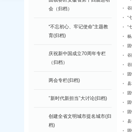
谷
会（归档）
“
“不忘初心、牢记使命”主题教
“
育(归档)
杨
固
庆祝新中国成立70周年专栏
谷
（归档）
谷
固
两会专栏(归档)
县
固
"新时代新担当"大讨论(归档)
固
固
创建全省文明城市提名城市(归
县
档)
固