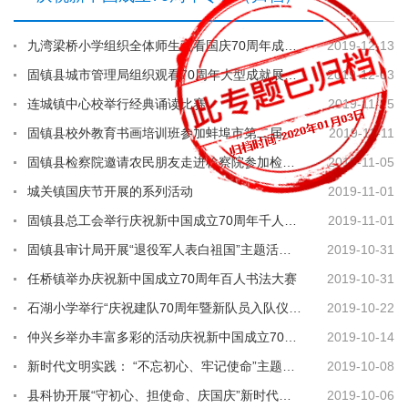
九湾梁桥小学组织全体师生观看国庆70周年成就展及有关文献纪录影视作品
2019-12-13
固镇县城市管理局组织观看70周年大型成就展网上展馆
2019-12-03
连城镇中心校举行经典诵读比赛
2019-11-25
固镇县校外教育书画培训班参加蚌埠市第二届青少年儿童书画大赛喜获好成绩
2019-11-11
固镇县检察院邀请农民朋友走进检察院参加检察开放日活动
2019-11-05
城关镇国庆节开展的系列活动
2019-11-01
固镇县总工会举行庆祝新中国成立70周年千人广场舞大赛
2019-11-01
固镇县审计局开展“退役军人表白祖国”主题活动题活动
2019-10-31
任桥镇举办庆祝新中国成立70周年百人书法大赛
2019-10-31
石湖小学举行“庆祝建队70周年暨新队员入队仪式”活动
2019-10-22
仲兴乡举办丰富多彩的活动庆祝新中国成立70周年
2019-10-14
新时代文明实践： “不忘初心、牢记使命”主题教育 -----城关镇庆祝中华人民共和国成立70周年
2019-10-08
县科协开展“守初心、担使命、庆国庆”新时代文明实践活动
2019-10-06