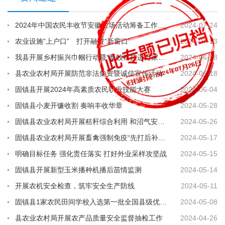
2024年中国农民丰收节安徽主场活动筹备工作推进会议召开
2024-07-24
农业设施“上户口” 打开融资“新窗口”
2024-07-13
我县开展乡村振兴巾帼行动暨“畜牧科技进万家”养殖技术培训
2024-06-28
县农业农村局开展防范非法集资暨诚信宣传活动
2024-06-18
固镇县开展2024年高素质农民职业技能大赛
2024-06-04
固镇县小麦开镰收割 奏响丰收华章
2024-05-28
固镇县农业农村局开展秸秆综合利用 和沼气安全生产培训活动
2024-05-26
固镇县农业农村局开展畜禽强制免疫“先打后补”工作培训
2024-05-17
明确目标任务 强化责任落实 打好外业采样攻坚战
2024-05-15
固镇县开展新型玉米播种机播后苗情监测
2024-05-14
开展农机安全检查，筑牢安全生产防线
2024-05-11
固镇县1家农民田间学校入选第一批全国县级优质农民田间学校
2024-05-08
县农业农村局开展农产品质量安全监督抽检工作
2024-04-26