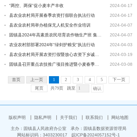
“两控、两保”促小麦丰产丰收
2024-04-17
县农业农村局开展春季农资打假联合执法行动
2024-04-17
县农业农村局举办植保无人机安全作业培训
2024-04-07
固镇县2024年高素质农民培育农作物生产班 集中开班仪式暨第一堂课举行
2024-04-07
农业农村部部署2024年“绿剑护粮安”执法行动
2024-04-03
县农业农村局开展农资打假暨放心农资下乡诚信宣传活动
2024-03-19
固镇县召开重点农技推广项目推进暨小麦春季田管、地膜科学使用培训会
2024-03-08
首页
上一页
1
2
3
4
5
下一页
尾页
共79页
跳至
确认
版权声明
隐私声明
关于我们
联系我们
网站地图
主办：固镇县人民政府办公室
承办：固镇县数据资源管理局
网站标识码：3403230017
皖ICP备2024057152号-1