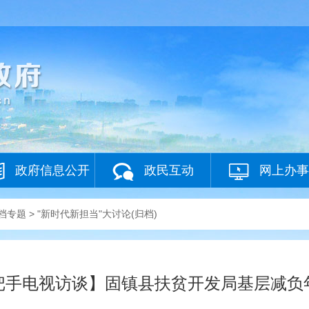
政府信息公开
政民互动
网上办事
档专题
>
"新时代新担当"大讨论(归档)
把手电视访谈】固镇县扶贫开发局基层减负