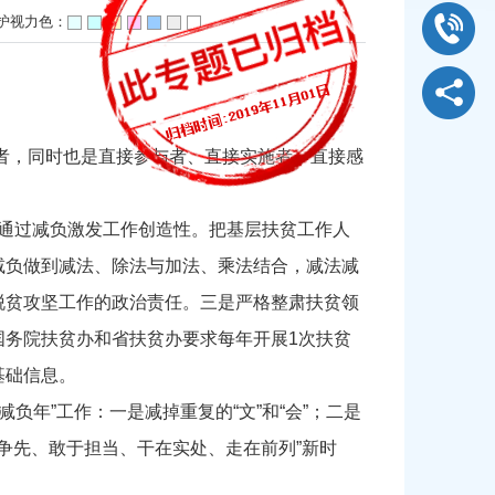
护视力色：
益者，同时也是直接参与者、直接实施者，直接感
是通过减负激发工作创造性。把基层扶贫工作人
减负做到减法、除法与加法、乘法结合，减法减
脱贫攻坚工作的政治责任。三是严格整肃扶贫领
国务院扶贫办和省扶贫办要求每年开展1次扶贫
基础信息。
负年”工作：一是减掉重复的“文”和“会”；二是
勇于争先、敢于担当、干在实处、走在前列”新时