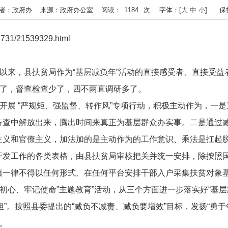
:54 作者：政府办 来源：政府办公室 阅读：
1184
次
字体：[
大
中
小
]
保
731/21539329.html
展以来，县扶贫局作为“基层减负年”活动的直接感受者、直接受
少了，督查检查少了，四不两直调研多了。
实开展 “严规矩、强监督、转作风”专项行动，积极主动作为，一
备查中解放出来，腾出时间来真正为基层群众办实事。二是通过
主义和官僚主义，加法加的是主动作为的工作意识、乘法是扛起
开发工作的各类表格，由县扶贫局审核把关并统一安排，除按照
镇一律不得以任何形式、在任何平台安排干部入户采集扶贫对象
初心、牢记使命”主题教育”活动，从三个方面进一步落实好“基层减
和“担”。按照县委提出的“减负不减责、减负要增效”目标，发扬“
。