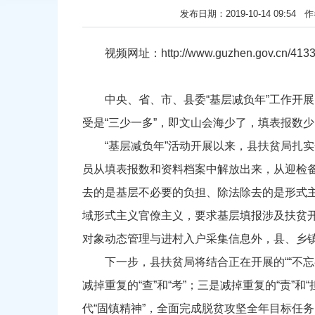
发布日期：2019-10-14 09
视频网址：http://www.guzhen.gov.cn/4133
中央、省、市、县委“基层减负年”工作开
受是“三少一多”，即文山会海少了，填表报数
“基层减负年”活动开展以来，县扶贫局扎
员从填表报数和资料档案中解放出来，从迎检
去的是基层不必要的负担、除法除去的是形式
域形式主义官僚主义，要求基层填报涉及扶贫
对象动态管理与进村入户采集信息外，县、乡
下一步，县扶贫局将结合正在开展的““不忘
减掉重复的“查”和“考”；三是减掉重复的“责”
代“固镇精神”，全面完成脱贫攻坚全年目标任务