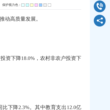
保护视力色：
推动高质量发展。
产投资
下降
18.0
%
，
农村非农户投资
下
同比
下降
2.3
%。其中
教育支出
12.0亿