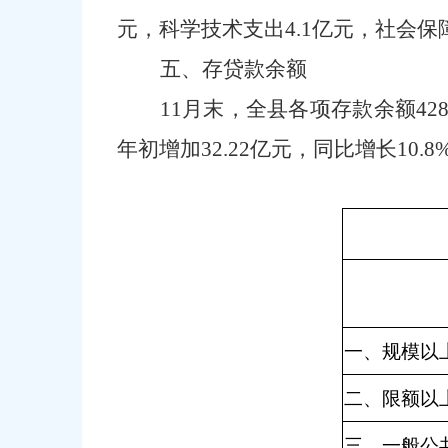
元，
科学技术支出
4.1亿元
，社会保
五、存贷款余额
11月
末，
全县
各项存款余额
428
年初增加
32.22
亿元，同比增长
10.8
一、规模以
二、限额以
三、一般公