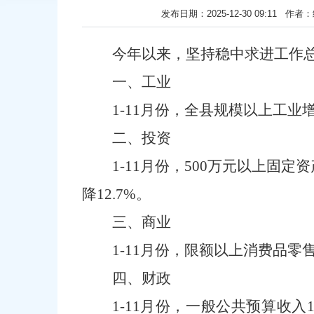
发布日期：2025-12-30 09:1
今年以
来，坚持稳中求进工作
一、
工业
1-
11月
份，全
县
规模以上工业
二、
投资
1-
11月
份，
500万元以上固定
降
12.7%
。
三、
商业
1-
11月
份
，
限额以上
消费品零
四、财政
1-
11月
份，
一般公共预算
收入
1