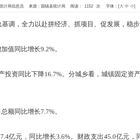
1 作者：统计局信息员 来源：固镇县统计局 阅读：
1152
次
字体：[
大
中
小
]
总基调，全力以赴拼经济、抓项目、促发展，稳步
增加值同比
增长
9.2
%
。
资产投资同比
下降
16.7
%
。
分
城乡
看，城镇固定资
售
总
额同比
增长
7.7
%
。
7.4
亿元，同比
增长
3.6
%
。财政支出
45.0
亿元，