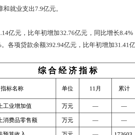
障和就业支出
7.9亿元。
.14
亿元，比年初增加
32.76
亿元，同比增长
8.4
%
%。各项贷款余额
392.94
亿元，比年初增加
31.41
综 合 经 济 指 标
指标名称
单位
11月
累计
上工业增加值
万元
—
—
上消费品零售额
万元
—
—
共预算收入
万元
—
173603